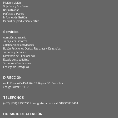
Misión y Visión
Objetivos y funciones
Normatividad
Políticas y Planes
Informes de Gestión
Manual de producción y estilo
Servicios
Atención al usuario
Trabaja con nosotros
Calendario de actividades
Buzón Peticiones, Quejas, Reclamos y Denuncias
Trámites y Servicios
Directorio de Funcionarios
Estado de su solicitud
Términos y Condiciones
Entrega de Obsequios
DIRECCIÓN
Av. El Dorado Cr.45 # 26 - 33 Bogotá D.C. Colombia.
Código Postal: 111321
TELÉFONOS
(+57) (601) 2200700. Línea gratuita nacional: 018000123414
HORARIO DE ATENCIÓN