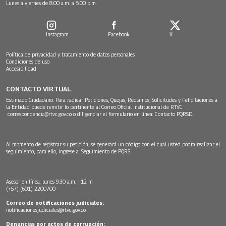
Lunes a viernes de 8:00 a.m. a 5:00 p.m.
Instagram
Facebook
X
Política de privacidad y tratamiento de datos personales
Condiciones de uso
Accesibilidad
CONTACTO VIRTUAL
Estimado Ciudadano: Para radicar Peticiones, Quejas, Reclamos, Solicitudes y Felicitaciones a
la Entidad puede remitir lo pertinente al Correo Oficial Institucional de RTVC
correspondencia@rtvc.gov.co
o diligenciar el formulario en línea:
Contacto PQRSD.
Al momento de registrar su petición, se generará un código con el cual usted podrá realizar el
seguimiento, para ello, ingrese a:
Seguimiento de PQRS
Asesor en línea: lunes 9:30 a.m. - 12 m
(+57) (601) 2200700
Correo de notificaciones judiciales:
notificacionesjudiciales@rtvc.gov.co
Denuncias por actos de corrupción: