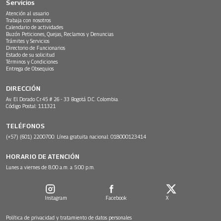
Servicios
Atención al usuario
Trabaja con nosotros
Calendario de actividades
Buzón Peticiones, Quejas, Reclamos y Denuncias
Trámites y Servicios
Directorio de Funcionarios
Estado de su solicitud
Términos y Condiciones
Entrega de Obsequios
DIRECCIÓN
Av. El Dorado Cr.45 # 26 - 33 Bogotá D.C. Colombia.
Código Postal: 111321
TELÉFONOS
(+57) (601) 2200700. Línea gratuita nacional: 018000123414
HORARIO DE ATENCIÓN
Lunes a viernes de 8:00 a.m. a 5:00 p.m.
Instagram
Facebook
X
Política de privacidad y tratamiento de datos personales