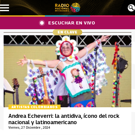
Pasar al contenido principal
ESCUCHAR EN VIVO
EN CLAVE
ARTISTAS COLOMBIANOS
Andrea Echeverri: la antidiva, ícono del rock
nacional y latinoamericano
Viernes, 27 Diciembre , 2024