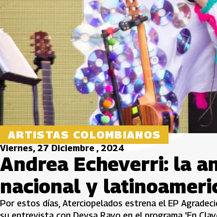
ARTISTAS COLOMBIANOS
Viernes, 27 Diciembre , 2024
Andrea Echeverri: la an
nacional y latinoamer
Por estos días, Aterciopelados estrena el EP Agradec
su entrevista con Deysa Rayo en el programa 'En Clav