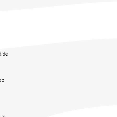
d de
zo