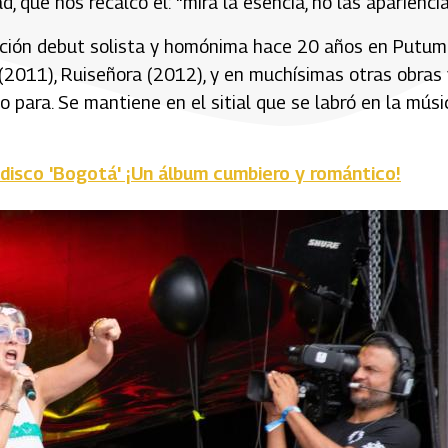
d, que nos recalcó el: “mira la esencia, no las apariencia
ucción debut solista y homónima hace 20 años en Putum
(2011), Ruiseñora (2012), y en muchísimas otras obras 
o para. Se mantiene en el sitial que se labró en la músi
disco 'Bogotá' ¡Un álbum cumbiero y romántico!