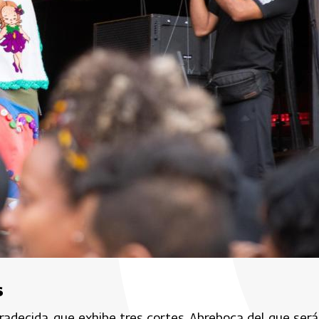
s
radecida, que exhibe tres cortes. Abreboca del que será