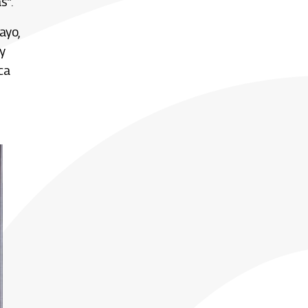
s”.
ayo,
y
ca