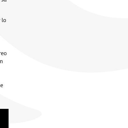
 lo
reo
an
se