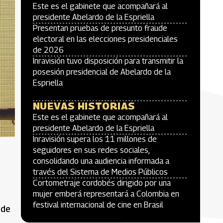
Este es el gabinete que acompañará al
presidente Abelardo de la Espriella
Presentan pruebas de presunto fraude
electoral en las elecciones presidenciales
de 2026
Inravisión tuvo disposición para transmitir la
posesión presidencial de Abelardo de la
Espriella
NUEVAS HISTORIAS
Este es el gabinete que acompañará al
presidente Abelardo de la Espriella
Inravisión supera los 11 millones de
seguidores en sus redes sociales,
consolidando una audiencia informada a
través del Sistema de Medios Públicos
Cortometraje cordobés dirigido por una
mujer emberá representará a Colombia en
festival internacional de cine en Brasil
 de