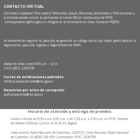
CONTACTO VIRTUAL
Estimado Ciudadano: Para radicar Peticiones, Quejas, Reclamos, Solicitudes y Felicitaciones a
la Entidad puede remitir lo pertinente al Correo Oficial Institucional de RTVC
correspondencia@rtvc.gov.co
o diligenciar el formulario en línea:
Contacto PQRSD.
Al momento de registrar su petición, se generará un código con el cual usted podrá realizar el
seguimiento, para ello, ingrese a:
Seguimiento de PQRS
Asesor en línea: lunes 9:30 a.m. - 12 m
(+57) (601) 2200700
Correo de notificaciones judiciales:
notificacionesjudiciales@rtvc.gov.co
Denuncias por actos de corrupción:
soytransparente@rtvc.gov.co
Horario de atención y entrega de premios:
Lunes a viernes de 8:30 a.m.a 1:00 p.m. y de 2:30 p.m. a 4:30 p.m. en RTVC Sistema
de Medios Públicos, Carrera 45 # 26-33, Bogotá.
Línea directa Radio Nacional de Colombia: 2200727, Línea Nacional Radio Nacional
de Colombia: 01 8000 118 959. Conmutador RTVC 2200700