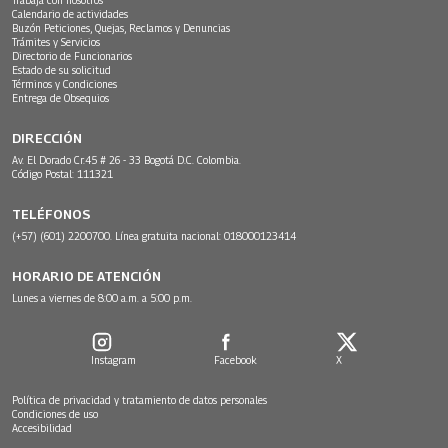
Calendario de actividades
Buzón Peticiones, Quejas, Reclamos y Denuncias
Trámites y Servicios
Directorio de Funcionarios
Estado de su solicitud
Términos y Condiciones
Entrega de Obsequios
DIRECCIÓN
Av. El Dorado Cr.45 # 26 - 33 Bogotá D.C. Colombia.
Código Postal: 111321
TELÉFONOS
(+57) (601) 2200700. Línea gratuita nacional: 018000123414
HORARIO DE ATENCIÓN
Lunes a viernes de 8:00 a.m. a 5:00 p.m.
Instagram
Facebook
X
Política de privacidad y tratamiento de datos personales
Condiciones de uso
Accesibilidad