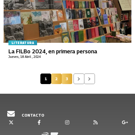
LITERATURA
La FILBo 2024, en primera persona
Jueves, 18 Abril , 2024
1
2
3
Página actual
Página
Página
CONTACTO