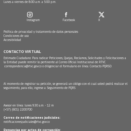
Lunes a viernes de 8:00 a.m. a 5:00 p.m.
Instagram
Facebook
X
Política de privacidad y tratamiento de datos personales
Condiciones de uso
Accesibilidad
CONTACTO VIRTUAL
Estimado Ciudadano: Para radicar Peticiones, Quejas, Reclamos, Solicitudes y Felicitaciones a
la Entidad puede remitir lo pertinente al Correo Oficial Institucional de RTVC
correspondencia@rtvc.gov.co
o diligenciar el formulario en línea:
Contacto PQRSD.
Al momento de registrar su petición, se generará un código con el cual usted podrá realizar el
seguimiento, para ello, ingrese a:
Seguimiento de PQRS
Asesor en línea: lunes 9:30 a.m. - 12 m
(+57) (601) 2200700
Correo de notificaciones judiciales:
notificacionesjudiciales@rtvc.gov.co
Denuncias por actos de corrupción: