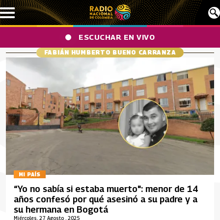
Pasar al contenido principal
ESCUCHAR EN VIVO
FABIÁN HUMBERTO BUENO CARRANZA
MI PAÍS
“Yo no sabía si estaba muerto": menor de 14
años confesó por qué asesinó a su padre y a
su hermana en Bogotá
Miércoles, 27 Agosto , 2025