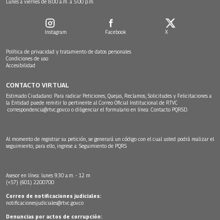
Lunes a viernes de 8:00 a.m. a 5:00 p.m.
Instagram
Facebook
X
Política de privacidad y tratamiento de datos personales
Condiciones de uso
Accesibilidad
CONTACTO VIRTUAL
Estimado Ciudadano: Para radicar Peticiones, Quejas, Reclamos, Solicitudes y Felicitaciones a
la Entidad puede remitir lo pertinente al Correo Oficial Institucional de RTVC
correspondencia@rtvc.gov.co
o diligenciar el formulario en línea:
Contacto PQRSD.
Al momento de registrar su petición, se generará un código con el cual usted podrá realizar el
seguimiento, para ello, ingrese a:
Seguimiento de PQRS
Asesor en línea: lunes 9:30 a.m. - 12 m
(+57) (601) 2200700
Correo de notificaciones judiciales:
notificacionesjudiciales@rtvc.gov.co
Denuncias por actos de corrupción: