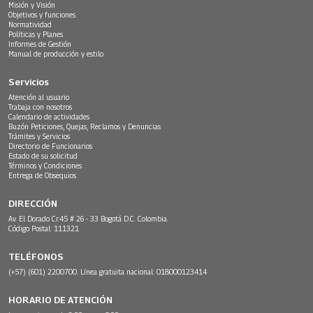
Misión y Visión
Objetivos y funciones
Normatividad
Políticas y Planes
Informes de Gestión
Manual de producción y estilo
Servicios
Atención al usuario
Trabaja con nosotros
Calendario de actividades
Buzón Peticiones, Quejas, Reclamos y Denuncias
Trámites y Servicios
Directorio de Funcionarios
Estado de su solicitud
Términos y Condiciones
Entrega de Obsequios
DIRECCIÓN
Av. El Dorado Cr.45 # 26 - 33 Bogotá D.C. Colombia.
Código Postal: 111321
TELÉFONOS
(+57) (601) 2200700. Línea gratuita nacional: 018000123414
HORARIO DE ATENCIÓN