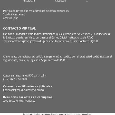
Instagram
Facebook
X
Política de privacidad y tratamiento de datos personales
Condiciones de uso
Accesibilidad
CONTACTO VIRTUAL
Estimado Ciudadano: Para radicar Peticiones, Quejas, Reclamos, Solicitudes y Felicitaciones a
la Entidad puede remitir lo pertinente al Correo Oficial Institucional de RTVC
correspondencia@rtvc.gov.co
o diligenciar el formulario en línea:
Contacto PQRSD.
Al momento de registrar su petición, se generará un código con el cual usted podrá realizar el
seguimiento, para ello, ingrese a:
Seguimiento de PQRS
Asesor en línea: lunes 9:30 a.m. - 12 m
(+57) (601) 2200700
Correo de notificaciones judiciales:
notificacionesjudiciales@rtvc.gov.co
Denuncias por actos de corrupción:
soytransparente@rtvc.gov.co
Horario de atención y entrega de premios: