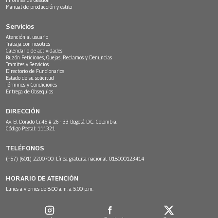
Manual de producción y estilo
Servicios
Atención al usuario
Trabaja con nosotros
Calendario de actividades
Buzón Peticiones, Quejas, Reclamos y Denuncias
Trámites y Servicios
Directorio de Funcionarios
Estado de su solicitud
Términos y Condiciones
Entrega de Obsequios
DIRECCIÓN
Av. El Dorado Cr.45 # 26 - 33 Bogotá D.C. Colombia.
Código Postal: 111321
TELÉFONOS
(+57) (601) 2200700. Línea gratuita nacional: 018000123414
HORARIO DE ATENCIÓN
Lunes a viernes de 8:00 a.m. a 5:00 p.m.