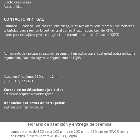
Condiciones de uso
Accesibilidad
CONTACTO VIRTUAL
Estimado Ciudadano: Para radicar Peticiones, Quejas, Reclamos, Solicitudes y Felicitaciones a
la Entidad puede remitir lo pertinente al Correo Oficial Institucional de RTVC
correspondencia@rtvc.gov.co
o diligenciar el formulario en línea:
Contacto PQRSD.
Al momento de registrar su petición, se generará un código con el cual usted podrá realizar el
seguimiento, para ello, ingrese a:
Seguimiento de PQRS
Asesor en línea: lunes 9:30 a.m. - 12 m
(+57) (601) 2200700
Correo de notificaciones judiciales:
notificacionesjudiciales@rtvc.gov.co
Denuncias por actos de corrupción:
soytransparente@rtvc.gov.co
Horario de atención y entrega de premios:
Lunes a viernes de 8:30 a.m.a 1:00 p.m. y de 2:30 p.m. a 4:30 p.m. en RTVC Sistema
de Medios Públicos, Carrera 45 # 26-33, Bogotá.