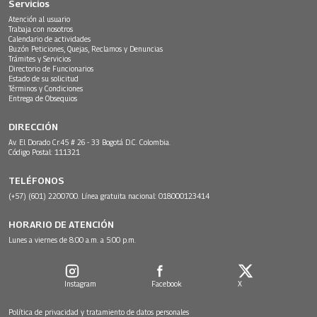
Servicios
Atención al usuario
Trabaja con nosotros
Calendario de actividades
Buzón Peticiones, Quejas, Reclamos y Denuncias
Trámites y Servicios
Directorio de Funcionarios
Estado de su solicitud
Términos y Condiciones
Entrega de Obsequios
DIRECCIÓN
Av. El Dorado Cr.45 # 26 - 33 Bogotá D.C. Colombia.
Código Postal: 111321
TELÉFONOS
(+57) (601) 2200700. Línea gratuita nacional: 018000123414
HORARIO DE ATENCIÓN
Lunes a viernes de 8:00 a.m. a 5:00 p.m.
Instagram
Facebook
X
Política de privacidad y tratamiento de datos personales