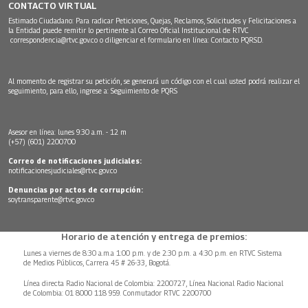
CONTACTO VIRTUAL
Estimado Ciudadano: Para radicar Peticiones, Quejas, Reclamos, Solicitudes y Felicitaciones a
la Entidad puede remitir lo pertinente al Correo Oficial Institucional de RTVC
correspondencia@rtvc.gov.co
o diligenciar el formulario en línea:
Contacto PQRSD.
Al momento de registrar su petición, se generará un código con el cual usted podrá realizar el
seguimiento, para ello, ingrese a:
Seguimiento de PQRS
Asesor en línea: lunes 9:30 a.m. - 12 m
(+57) (601) 2200700
Correo de notificaciones judiciales:
notificacionesjudiciales@rtvc.gov.co
Denuncias por actos de corrupción:
soytransparente@rtvc.gov.co
Horario de atención y entrega de premios:
Lunes a viernes de 8:30 a.m.a 1:00 p.m. y de 2:30 p.m. a 4:30 p.m. en RTVC Sistema
de Medios Públicos, Carrera 45 # 26-33, Bogotá.
Línea directa Radio Nacional de Colombia: 2200727, Línea Nacional Radio Nacional
de Colombia: 01 8000 118 959. Conmutador RTVC 2200700