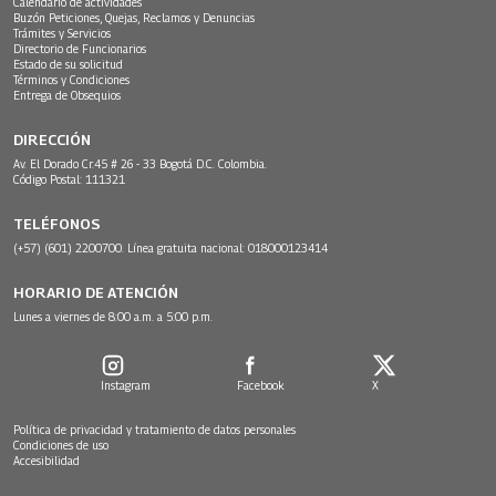
Calendario de actividades
Buzón Peticiones, Quejas, Reclamos y Denuncias
Trámites y Servicios
Directorio de Funcionarios
Estado de su solicitud
Términos y Condiciones
Entrega de Obsequios
DIRECCIÓN
Av. El Dorado Cr.45 # 26 - 33 Bogotá D.C. Colombia.
Código Postal: 111321
TELÉFONOS
(+57) (601) 2200700. Línea gratuita nacional: 018000123414
HORARIO DE ATENCIÓN
Lunes a viernes de 8:00 a.m. a 5:00 p.m.
Instagram
Facebook
X
Política de privacidad y tratamiento de datos personales
Condiciones de uso
Accesibilidad