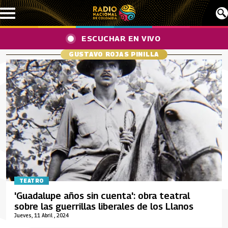
Pasar al contenido principal
ESCUCHAR EN VIVO
GUSTAVO ROJAS PINILLA
TEATRO
'Guadalupe años sin cuenta': obra teatral
sobre las guerrillas liberales de los Llanos
Jueves, 11 Abril , 2024