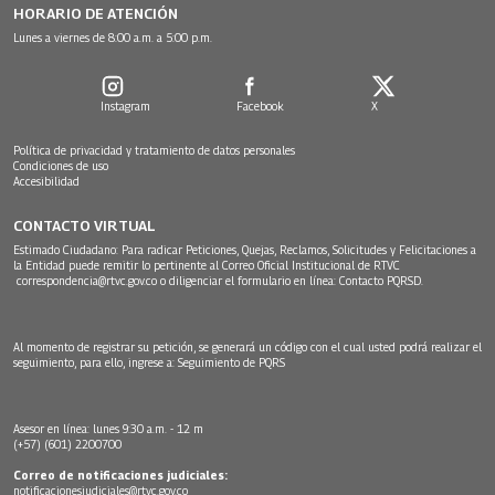
HORARIO DE ATENCIÓN
Lunes a viernes de 8:00 a.m. a 5:00 p.m.
Instagram
Facebook
X
Política de privacidad y tratamiento de datos personales
Condiciones de uso
Accesibilidad
CONTACTO VIRTUAL
Estimado Ciudadano: Para radicar Peticiones, Quejas, Reclamos, Solicitudes y Felicitaciones a
la Entidad puede remitir lo pertinente al Correo Oficial Institucional de RTVC
correspondencia@rtvc.gov.co
o diligenciar el formulario en línea:
Contacto PQRSD.
Al momento de registrar su petición, se generará un código con el cual usted podrá realizar el
seguimiento, para ello, ingrese a:
Seguimiento de PQRS
Asesor en línea: lunes 9:30 a.m. - 12 m
(+57) (601) 2200700
Correo de notificaciones judiciales:
notificacionesjudiciales@rtvc.gov.co