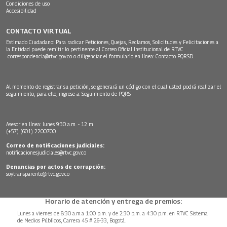
Condiciones de uso
Accesibilidad
CONTACTO VIRTUAL
Estimado Ciudadano: Para radicar Peticiones, Quejas, Reclamos, Solicitudes y Felicitaciones a
la Entidad puede remitir lo pertinente al Correo Oficial Institucional de RTVC
correspondencia@rtvc.gov.co
o diligenciar el formulario en línea:
Contacto PQRSD.
Al momento de registrar su petición, se generará un código con el cual usted podrá realizar el
seguimiento, para ello, ingrese a:
Seguimiento de PQRS
Asesor en línea: lunes 9:30 a.m. - 12 m
(+57) (601) 2200700
Correo de notificaciones judiciales:
notificacionesjudiciales@rtvc.gov.co
Denuncias por actos de corrupción:
soytransparente@rtvc.gov.co
Horario de atención y entrega de premios:
Lunes a viernes de 8:30 a.m.a 1:00 p.m. y de 2:30 p.m. a 4:30 p.m. en RTVC Sistema
de Medios Públicos, Carrera 45 # 26-33, Bogotá.