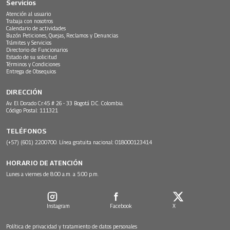
Servicios
Atención al usuario
Trabaja con nosotros
Calendario de actividades
Buzón Peticiones, Quejas, Reclamos y Denuncias
Trámites y Servicios
Directorio de Funcionarios
Estado de su solicitud
Términos y Condiciones
Entrega de Obsequios
DIRECCIÓN
Av. El Dorado Cr.45 # 26 - 33 Bogotá D.C. Colombia.
Código Postal: 111321
TELÉFONOS
(+57) (601) 2200700. Línea gratuita nacional: 018000123414
HORARIO DE ATENCIÓN
Lunes a viernes de 8:00 a.m. a 5:00 p.m.
Instagram
Facebook
X
Política de privacidad y tratamiento de datos personales