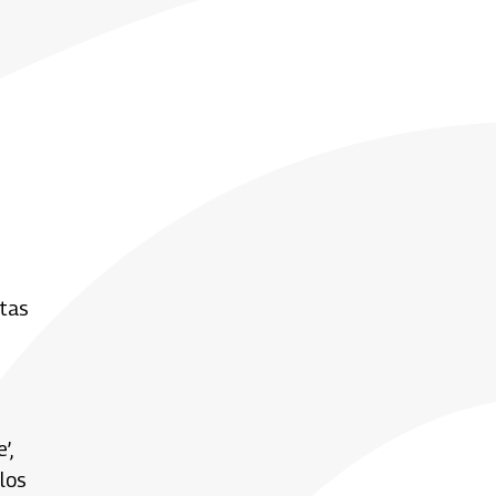
otas
’,
los