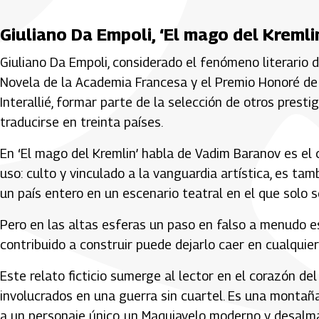
Giuliano Da Empoli, ‘El mago del Kremli
Giuliano Da Empoli, considerado el fenómeno literario 
Novela de la Academia Francesa y el Premio Honoré de 
Interallié, formar parte de la selección de otros pres
traducirse en treinta países.
En ‘El mago del Kremlin’ habla de Vadim Baranov es el
uso: culto y vinculado a la vanguardia artística, es t
un país entero en un escenario teatral en el que solo se
Pero en las altas esferas un paso en falso a menudo es
contribuido a construir puede dejarlo caer en cualqui
Este relato ficticio sumerge al lector en el corazón de
involucrados en una guerra sin cuartel. Es una montañ
a un personaje único, un Maquiavelo moderno y desalma