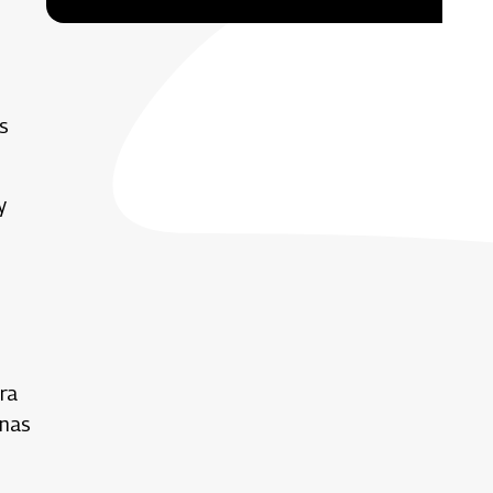
s
y
ra
inas