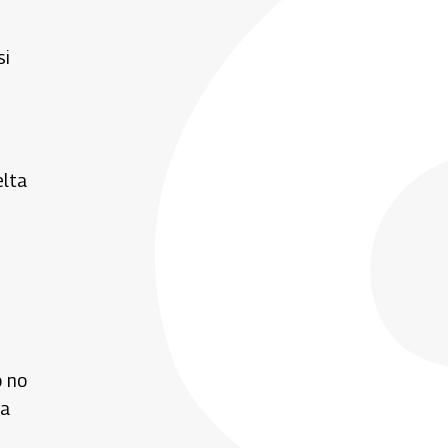
si
elta
o no
za