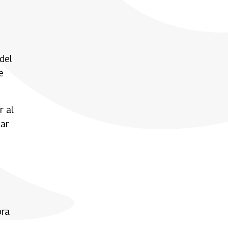
del
e
r al
mar
bra