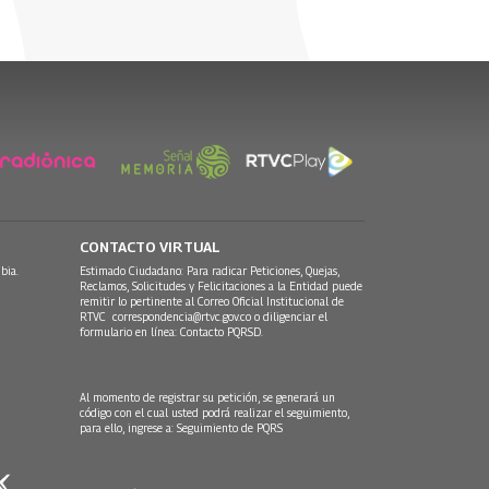
CONTACTO VIRTUAL
bia.
Estimado Ciudadano: Para radicar Peticiones, Quejas,
Reclamos, Solicitudes y Felicitaciones a la Entidad puede
remitir lo pertinente al Correo Oficial Institucional de
RTVC
correspondencia@rtvc.gov.co
o diligenciar el
formulario en línea:
Contacto PQRSD.
Al momento de registrar su petición, se generará un
código con el cual usted podrá realizar el seguimiento,
para ello, ingrese a:
Seguimiento de PQRS