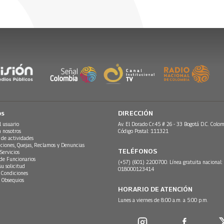
os
DIRECCIÓN
l usuario
Av. El Dorado Cr.45 # 26 - 33 Bogotá D.C. Colom
n nosotros
Código Postal: 111321
 de actividades
ciones, Quejas, Reclamos y Denuncias
TELÉFONOS
Servicios
 de Funcionarios
(+57) (601) 2200700. Línea gratuita nacional:
su solicitud
018000123414
 Condiciones
 Obsequios
HORARIO DE ATENCIÓN
Lunes a viernes de 8:00 a.m. a 5:00 p.m.