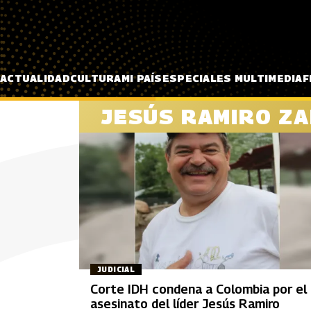
Pasar al contenido principal
ACTUALIDAD
CULTURA
MI PAÍS
ESPECIALES MULTIMEDIA
F
JESÚS RAMIRO Z
JUDICIAL
Corte IDH condena a Colombia por el
asesinato del líder Jesús Ramiro