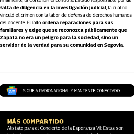
Finalmente, la Corte IDH encontró al Estado responsable por
la
falta de diligencia en la investigación judicial
, la cual no
vinculó el crimen con la labor de defensa de derechos humanos
del docente. El fallo
ordena reparaciones para sus
familiares y exige que se reconozca públicamente que
Zapata no era un peligro para la sociedad, sino un
servidor de la verdad para su comunidad en Segovia
.
Artículos Player
SIGUE A RADIONACIONAL Y MANTENTE CONECTADO
MÁS COMPARTIDO
Alístate para el Concierto de la Esperanza VII: Estas son