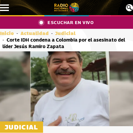
Pasar al contenido principal
ESCUCHAR EN VIVO
Inicio
Actualidad
Judicial
Corte IDH condena a Colombia por el asesinato del
líder Jesús Ramiro Zapata
JUDICIAL