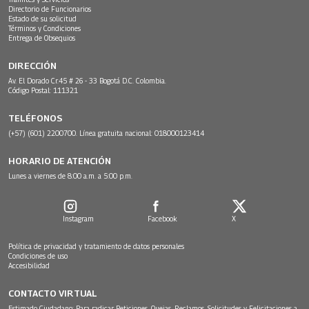
Directorio de Funcionarios
Estado de su solicitud
Términos y Condiciones
Entrega de Obsequios
DIRECCIÓN
Av. El Dorado Cr.45 # 26 - 33 Bogotá D.C. Colombia.
Código Postal: 111321
TELÉFONOS
(+57) (601) 2200700. Línea gratuita nacional: 018000123414
HORARIO DE ATENCIÓN
Lunes a viernes de 8:00 a.m. a 5:00 p.m.
Instagram
Facebook
X
Política de privacidad y tratamiento de datos personales
Condiciones de uso
Accesibilidad
CONTACTO VIRTUAL
Estimado Ciudadano: Para radicar Peticiones, Quejas, Reclamos, Solicitudes y Felicitaciones a