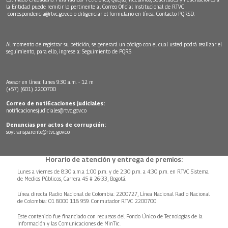
la Entidad puede remitir lo pertinente al Correo Oficial Institucional de RTVC
correspondencia@rtvc.gov.co
o diligenciar el formulario en línea:
Contacto PQRSD.
Al momento de registrar su petición, se generará un código con el cual usted podrá realizar el
seguimiento, para ello, ingrese a:
Seguimiento de PQRS
Asesor en línea: lunes 9:30 a.m. - 12 m
(+57) (601) 2200700
Correo de notificaciones judiciales:
notificacionesjudiciales@rtvc.gov.co
Denuncias por actos de corrupción:
soytransparente@rtvc.gov.co
Horario de atención y entrega de premios:
Lunes a viernes de 8:30 a.m.a 1:00 p.m. y de 2:30 p.m. a 4:30 p.m. en RTVC Sistema
de Medios Públicos, Carrera 45 # 26-33, Bogotá.
Línea directa Radio Nacional de Colombia: 2200727, Línea Nacional Radio Nacional
de Colombia: 01 8000 118 959. Conmutador RTVC 2200700
Este contenido fue financiado con recursos del Fondo Único de Tecnologías de la
Información y las Comunicaciones de MinTic.