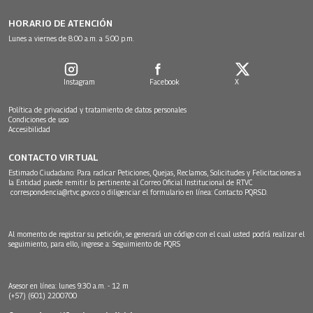
HORARIO DE ATENCIÓN
Lunes a viernes de 8:00 a.m. a 5:00 p.m.
Instagram
Facebook
X
Política de privacidad y tratamiento de datos personales
Condiciones de uso
Accesibilidad
CONTACTO VIRTUAL
Estimado Ciudadano: Para radicar Peticiones, Quejas, Reclamos, Solicitudes y Felicitaciones a
la Entidad puede remitir lo pertinente al Correo Oficial Institucional de RTVC
correspondencia@rtvc.gov.co
o diligenciar el formulario en línea:
Contacto PQRSD.
Al momento de registrar su petición, se generará un código con el cual usted podrá realizar el
seguimiento, para ello, ingrese a:
Seguimiento de PQRS
Asesor en línea: lunes 9:30 a.m. - 12 m
(+57) (601) 2200700