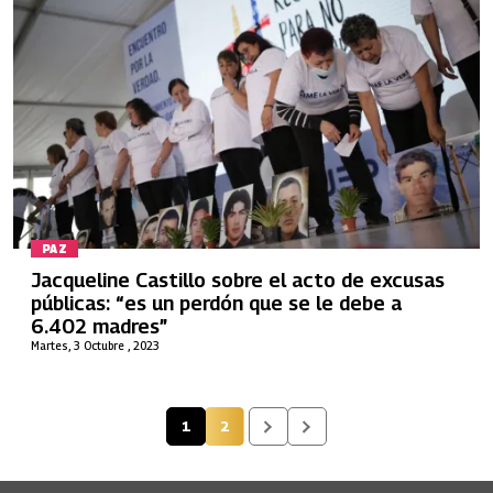
PAZ
Jacqueline Castillo sobre el acto de excusas
públicas: “es un perdón que se le debe a
6.402 madres”
Martes, 3 Octubre , 2023
1
2
Página actual
Página