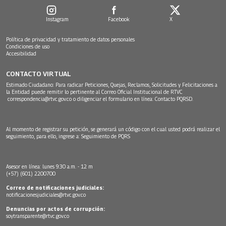
Instagram
Facebook
X
Política de privacidad y tratamiento de datos personales
Condiciones de uso
Accesibilidad
CONTACTO VIRTUAL
Estimado Ciudadano: Para radicar Peticiones, Quejas, Reclamos, Solicitudes y Felicitaciones a
la Entidad puede remitir lo pertinente al Correo Oficial Institucional de RTVC
correspondencia@rtvc.gov.co
o diligenciar el formulario en línea:
Contacto PQRSD.
Al momento de registrar su petición, se generará un código con el cual usted podrá realizar el
seguimiento, para ello, ingrese a:
Seguimiento de PQRS
Asesor en línea: lunes 9:30 a.m. - 12 m
(+57) (601) 2200700
Correo de notificaciones judiciales:
notificacionesjudiciales@rtvc.gov.co
Denuncias por actos de corrupción:
soytransparente@rtvc.gov.co