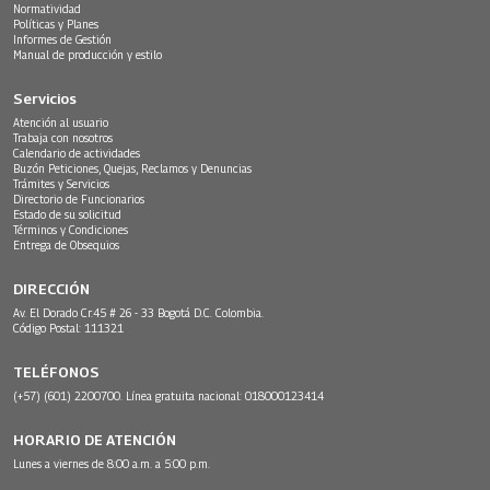
Normatividad
Políticas y Planes
Informes de Gestión
Manual de producción y estilo
Servicios
Atención al usuario
Trabaja con nosotros
Calendario de actividades
Buzón Peticiones, Quejas, Reclamos y Denuncias
Trámites y Servicios
Directorio de Funcionarios
Estado de su solicitud
Términos y Condiciones
Entrega de Obsequios
DIRECCIÓN
Av. El Dorado Cr.45 # 26 - 33 Bogotá D.C. Colombia.
Código Postal: 111321
TELÉFONOS
(+57) (601) 2200700. Línea gratuita nacional: 018000123414
HORARIO DE ATENCIÓN
Lunes a viernes de 8:00 a.m. a 5:00 p.m.