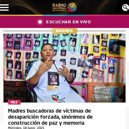
Pasar al contenido principal
ESCUCHAR EN VIVO
MADRES
PAZ
Madres buscadoras de víctimas de
desaparición forzada, sinónimos de
construcción de paz y memoria
Miércoles, 18 Junio , 2025