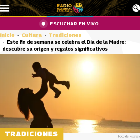
Pasar al contenido principal
ESCUCHAR EN VIVO
Inicio
Cultura
Tradiciones
Este fin de semana se celebra el Día de la Madre:
descubre su origen y regalos significativos
TRADICIONES
Foto de Pixabay