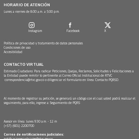
HORARIO DE ATENCIÓN
Lunes a viernes de 8:00 a.m. a 5:00 p.m.
Instagram
Facebook
X
Política de privacidad y tratamiento de datos personales
Condiciones de uso
Accesibilidad
CONTACTO VIRTUAL
Estimado Ciudadano: Para radicar Peticiones, Quejas, Reclamos, Solicitudes y Felicitaciones a
la Entidad puede remitir lo pertinente al Correo Oficial Institucional de RTVC
correspondencia@rtvc.gov.co
o diligenciar el formulario en línea:
Contacto PQRSD.
Al momento de registrar su petición, se generará un código con el cual usted podrá realizar el
seguimiento, para ello, ingrese a:
Seguimiento de PQRS
Asesor en línea: lunes 9:30 a.m. - 12 m
(+57) (601) 2200700
Correo de notificaciones judiciales:
notificacionesjudiciales@rtvc.gov.co