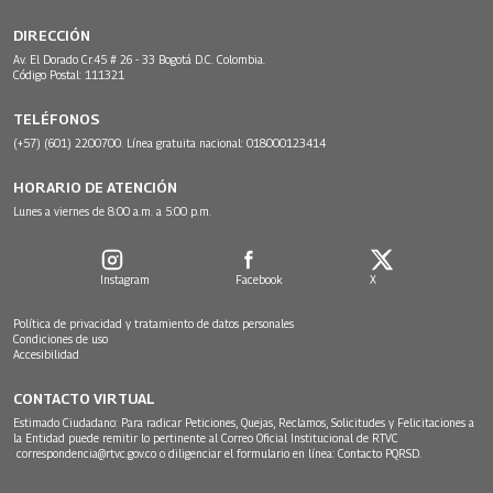
DIRECCIÓN
Av. El Dorado Cr.45 # 26 - 33 Bogotá D.C. Colombia.
Código Postal: 111321
TELÉFONOS
(+57) (601) 2200700. Línea gratuita nacional: 018000123414
HORARIO DE ATENCIÓN
Lunes a viernes de 8:00 a.m. a 5:00 p.m.
Instagram
Facebook
X
Política de privacidad y tratamiento de datos personales
Condiciones de uso
Accesibilidad
CONTACTO VIRTUAL
Estimado Ciudadano: Para radicar Peticiones, Quejas, Reclamos, Solicitudes y Felicitaciones a
la Entidad puede remitir lo pertinente al Correo Oficial Institucional de RTVC
correspondencia@rtvc.gov.co
o diligenciar el formulario en línea:
Contacto PQRSD.