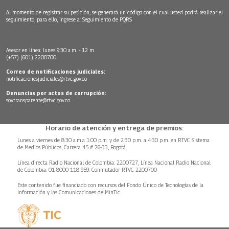
Al momento de registrar su petición, se generará un código con el cual usted podrá realizar el
seguimiento, para ello, ingrese a:
Seguimiento de PQRS
Asesor en línea: lunes 9:30 a.m. - 12 m
(+57) (601) 2200700
Correo de notificaciones judiciales:
notificacionesjudiciales@rtvc.gov.co
Denuncias por actos de corrupción:
soytransparente@rtvc.gov.co
Horario de atención y entrega de premios:
Lunes a viernes de 8:30 a.m.a 1:00 p.m. y de 2:30 p.m. a 4:30 p.m. en RTVC Sistema
de Medios Públicos, Carrera 45 # 26-33, Bogotá.
Línea directa Radio Nacional de Colombia: 2200727, Línea Nacional Radio Nacional
de Colombia: 01 8000 118 959. Conmutador RTVC 2200700
Este contenido fue financiado con recursos del Fondo Único de Tecnologías de la
Información y las Comunicaciones de MinTic.