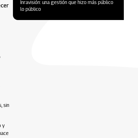
Inravisión: una gestión que hizo más público
ecer
lo público
o
.
, sin
o y
hace