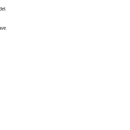
del
ave.