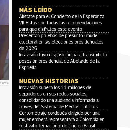
MÁS LEÍDO
Alístate para el Concierto de la Esperanza
VII: Estas son todas las recomendaciones
para que disfrutes este evento
Presentan pruebas de presunto fraude
electoral en las elecciones presidenciales
de 2026
Inravisión tuvo disposición para transmitir la
posesión presidencial de Abelardo de la
Espriella
NUEVAS HISTORIAS
 García
Inravisión supera los 11 millones de
seguidores en sus redes sociales,
consolidando una audiencia informada a
través del Sistema de Medios Públicos
Cortometraje cordobés dirigido por una
mujer emberá representará a Colombia en
festival internacional de cine en Brasil