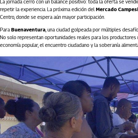
La jornada cerró con un balance positivo: toda la oferta se vend
repetir la experiencia. La próxima edición del
Mercado Campes
Centro, donde se espera aún mayor participación.
Para
Buenaventura
, una ciudad golpeada por múltiples desafío
No solo representan oportunidades reales para los productores r
economía popular, el encuentro ciudadano y la soberanía alimenta