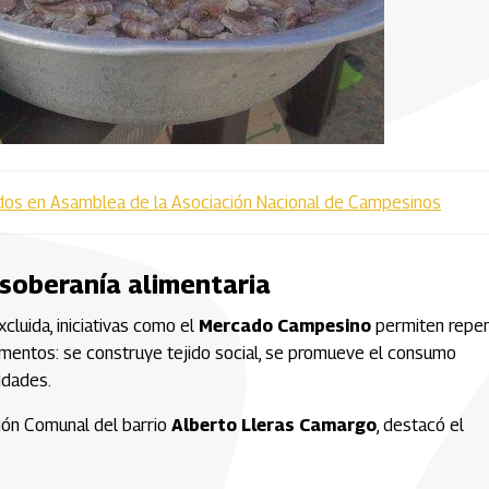
dos en Asamblea de la Asociación Nacional de Campesinos
 soberanía alimentaria
cluida, iniciativas como el
Mercado Campesino
permiten repe
limentos: se construye tejido social, se promueve el consumo
idades.
ción Comunal del barrio
Alberto Lleras Camargo
, destacó el