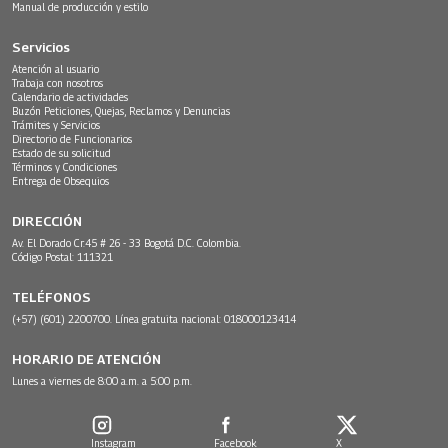
Manual de producción y estilo
Servicios
Atención al usuario
Trabaja con nosotros
Calendario de actividades
Buzón Peticiones, Quejas, Reclamos y Denuncias
Trámites y Servicios
Directorio de Funcionarios
Estado de su solicitud
Términos y Condiciones
Entrega de Obsequios
DIRECCIÓN
Av. El Dorado Cr.45 # 26 - 33 Bogotá D.C. Colombia.
Código Postal: 111321
TELÉFONOS
(+57) (601) 2200700. Línea gratuita nacional: 018000123414
HORARIO DE ATENCIÓN
Lunes a viernes de 8:00 a.m. a 5:00 p.m.
Instagram
Facebook
X