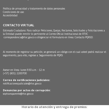
Política de privacidad y tratamiento de datos personales
Condiciones de uso
Accesibilidad
CONTACTO VIRTUAL
Estimado Ciudadano: Para radicar Peticiones, Quejas, Reclamos, Solicitudes y Felicitaciones a
la Entidad puede remitir lo pertinente al Correo Oficial Institucional de RTVC
correspondencia@rtvc.gov.co
o diligenciar el formulario en línea:
Contacto PQRSD.
Al momento de registrar su petición, se generará un código con el cual usted podrá realizar el
seguimiento, para ello, ingrese a:
Seguimiento de PQRS
Asesor en línea: lunes 9:30 a.m. - 12 m
(+57) (601) 2200700
Correo de notificaciones judiciales:
notificacionesjudiciales@rtvc.gov.co
Denuncias por actos de corrupción:
soytransparente@rtvc.gov.co
Horario de atención y entrega de premios: