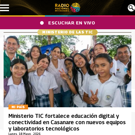
Pasar al contenido principal
ESCUCHAR EN VIVO
MINISTERIO DE LAS TIC
MI PAÍS
Ministerio TIC fortalece educación digital y
conectividad en Casanare con nuevos equipos
y laboratorios tecnológicos
Lunes, 18 Mayo , 2026