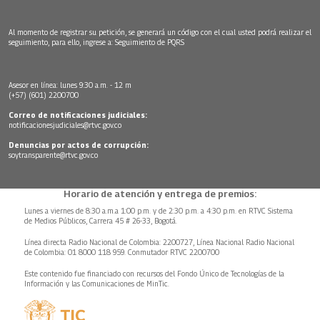
Al momento de registrar su petición, se generará un código con el cual usted podrá realizar el
seguimiento, para ello, ingrese a:
Seguimiento de PQRS
Asesor en línea: lunes 9:30 a.m. - 12 m
(+57) (601) 2200700
Correo de notificaciones judiciales:
notificacionesjudiciales@rtvc.gov.co
Denuncias por actos de corrupción:
soytransparente@rtvc.gov.co
Horario de atención y entrega de premios:
Lunes a viernes de 8:30 a.m.a 1:00 p.m. y de 2:30 p.m. a 4:30 p.m. en RTVC Sistema
de Medios Públicos, Carrera 45 # 26-33, Bogotá.
Línea directa Radio Nacional de Colombia: 2200727, Línea Nacional Radio Nacional
de Colombia: 01 8000 118 959. Conmutador RTVC 2200700
Este contenido fue financiado con recursos del Fondo Único de Tecnologías de la
Información y las Comunicaciones de MinTic.