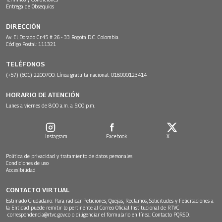
Entrega de Obsequios
DIRECCIÓN
Av. El Dorado Cr.45 # 26 - 33 Bogotá D.C. Colombia.
Código Postal: 111321
TELÉFONOS
(+57) (601) 2200700. Línea gratuita nacional: 018000123414
HORARIO DE ATENCIÓN
Lunes a viernes de 8:00 a.m. a 5:00 p.m.
Instagram
Facebook
X
Política de privacidad y tratamiento de datos personales
Condiciones de uso
Accesibilidad
CONTACTO VIRTUAL
Estimado Ciudadano: Para radicar Peticiones, Quejas, Reclamos, Solicitudes y Felicitaciones a
la Entidad puede remitir lo pertinente al Correo Oficial Institucional de RTVC
correspondencia@rtvc.gov.co
o diligenciar el formulario en línea:
Contacto PQRSD.