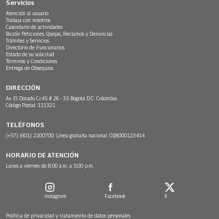
Servicios
Atención al usuario
Trabaja con nosotros
Calendario de actividades
Buzón Peticiones, Quejas, Reclamos y Denuncias
Trámites y Servicios
Directorio de Funcionarios
Estado de su solicitud
Términos y Condiciones
Entrega de Obsequios
DIRECCIÓN
Av. El Dorado Cr.45 # 26 - 33 Bogotá D.C. Colombia.
Código Postal: 111321
TELÉFONOS
(+57) (601) 2200700. Línea gratuita nacional: 018000123414
HORARIO DE ATENCIÓN
Lunes a viernes de 8:00 a.m. a 5:00 p.m.
Instagram
Facebook
X
Política de privacidad y tratamiento de datos personales