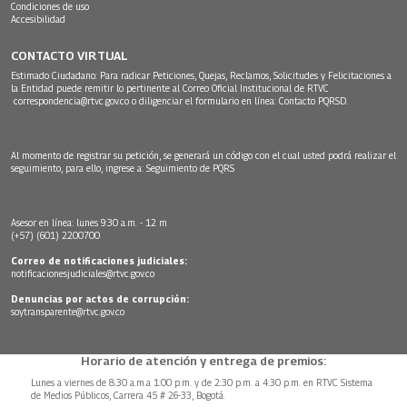
Condiciones de uso
Accesibilidad
CONTACTO VIRTUAL
Estimado Ciudadano: Para radicar Peticiones, Quejas, Reclamos, Solicitudes y Felicitaciones a
la Entidad puede remitir lo pertinente al Correo Oficial Institucional de RTVC
correspondencia@rtvc.gov.co
o diligenciar el formulario en línea:
Contacto PQRSD.
Al momento de registrar su petición, se generará un código con el cual usted podrá realizar el
seguimiento, para ello, ingrese a:
Seguimiento de PQRS
Asesor en línea: lunes 9:30 a.m. - 12 m
(+57) (601) 2200700
Correo de notificaciones judiciales:
notificacionesjudiciales@rtvc.gov.co
Denuncias por actos de corrupción:
soytransparente@rtvc.gov.co
Horario de atención y entrega de premios:
Lunes a viernes de 8:30 a.m.a 1:00 p.m. y de 2:30 p.m. a 4:30 p.m. en RTVC Sistema
de Medios Públicos, Carrera 45 # 26-33, Bogotá.