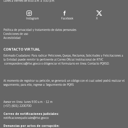
Lunes a viernes de 8:00 a.m. a 5:00 p.m.
Instagram
Facebook
X
Política de privacidad y tratamiento de datos personales
Condiciones de uso
Accesibilidad
CONTACTO VIRTUAL
Estimado Ciudadano: Para radicar Peticiones, Quejas, Reclamos, Solicitudes y Felicitaciones a
la Entidad puede remitir lo pertinente al Correo Oficial Institucional de RTVC
correspondencia@rtvc.gov.co
o diligenciar el formulario en línea:
Contacto PQRSD.
Al momento de registrar su petición, se generará un código con el cual usted podrá realizar el
seguimiento, para ello, ingrese a:
Seguimiento de PQRS
Asesor en línea: lunes 9:30 a.m. - 12 m
(+57) (601) 2200700
Correo de notificaciones judiciales:
notificacionesjudiciales@rtvc.gov.co
Denuncias por actos de corrupción: