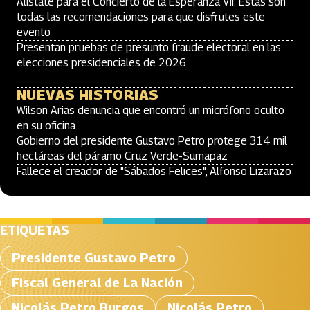
Alístate para el Concierto de la Esperanza VII: Estas son
todas las recomendaciones para que disfrutes este
evento
Presentan pruebas de presunto fraude electoral en las
elecciones presidenciales de 2026
NUEVAS HISTORIAS
Wilson Arias denuncia que encontró un micrófono oculto
en su oficina
Gobierno del presidente Gustavo Petro protege 314 mil
hectáreas del páramo Cruz Verde-Sumapaz
Fallece el creador de "Sábados Felices", Alfonso Lizarazo
ETIQUETAS
Presidente Gustavo Petro
Fiscal General de La Nación
Nicolás Petro Burgos
Nicolás Petro