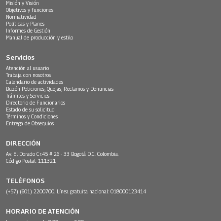
Misión y Visión
Objetivos y funciones
Normatividad
Políticas y Planes
Informes de Gestión
Manual de producción y estilo
Servicios
Atención al usuario
Trabaja con nosotros
Calendario de actividades
Buzón Peticiones, Quejas, Reclamos y Denuncias
Trámites y Servicios
Directorio de Funcionarios
Estado de su solicitud
Términos y Condiciones
Entrega de Obsequios
DIRECCIÓN
Av. El Dorado Cr.45 # 26 - 33 Bogotá D.C. Colombia.
Código Postal: 111321
TELÉFONOS
(+57) (601) 2200700. Línea gratuita nacional: 018000123414
HORARIO DE ATENCIÓN