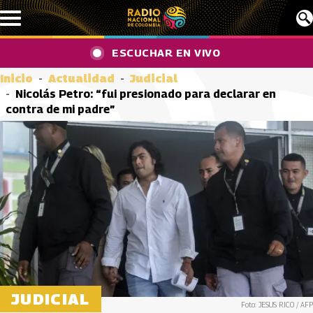
Pasar al contenido principal
ESCUCHAR EN VIVO
Inicio
Actualidad
Judicial
Nicolás Petro: “fui presionado para declarar en
contra de mi padre”
JUDICIAL
Foto: JESUS RICO / AFP