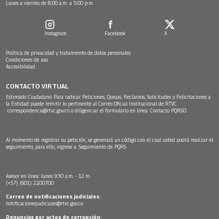
Lunes a viernes de 8:00 a.m. a 5:00 p.m.
Instagram
Facebook
X
Política de privacidad y tratamiento de datos personales
Condiciones de uso
Accesibilidad
CONTACTO VIRTUAL
Estimado Ciudadano: Para radicar Peticiones, Quejas, Reclamos, Solicitudes y Felicitaciones a
la Entidad puede remitir lo pertinente al Correo Oficial Institucional de RTVC
correspondencia@rtvc.gov.co
o diligenciar el formulario en línea:
Contacto PQRSD.
Al momento de registrar su petición, se generará un código con el cual usted podrá realizar el
seguimiento, para ello, ingrese a:
Seguimiento de PQRS
Asesor en línea: lunes 9:30 a.m. - 12 m
(+57) (601) 2200700
Correo de notificaciones judiciales:
notificacionesjudiciales@rtvc.gov.co
Denuncias por actos de corrupción: