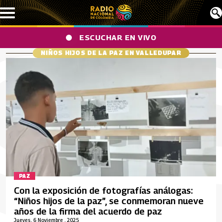
Pasar al contenido principal
ESCUCHAR EN VIVO
NIÑOS HIJOS DE LA PAZ EN VALLEDUPAR
PAZ
Con la exposición de fotografías análogas:
“Niños hijos de la paz”, se conmemoran nueve
años de la firma del acuerdo de paz
Jueves, 6 Noviembre , 2025