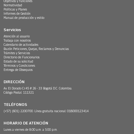
Objetivos y funciones
Normatividad
Políticas y Planes
Informes de Gestión
Manual de producción y estilo
Servicios
Atención al usuario
Trabaja con nosotros
Calendario de actividades
Buzón Peticiones, Quejas, Reclamos y Denuncias
Trámites y Servicios
Directorio de Funcionarios
Estado de su solicitud
Términos y Condiciones
Entrega de Obsequios
DIRECCIÓN
Av. El Dorado Cr.45 # 26 - 33 Bogotá D.C. Colombia.
Código Postal: 111321
TELÉFONOS
(+57) (601) 2200700. Línea gratuita nacional: 018000123414
HORARIO DE ATENCIÓN
Lunes a viernes de 8:00 a.m. a 5:00 p.m.