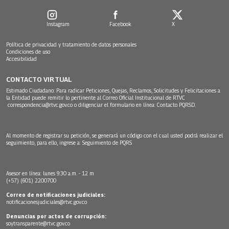
Instagram
Facebook
X
Política de privacidad y tratamiento de datos personales
Condiciones de uso
Accesibilidad
CONTACTO VIRTUAL
Estimado Ciudadano: Para radicar Peticiones, Quejas, Reclamos, Solicitudes y Felicitaciones a
la Entidad puede remitir lo pertinente al Correo Oficial Institucional de RTVC
correspondencia@rtvc.gov.co
o diligenciar el formulario en línea:
Contacto PQRSD.
Al momento de registrar su petición, se generará un código con el cual usted podrá realizar el
seguimiento, para ello, ingrese a:
Seguimiento de PQRS
Asesor en línea: lunes 9:30 a.m. - 12 m
(+57) (601) 2200700
Correo de notificaciones judiciales:
notificacionesjudiciales@rtvc.gov.co
Denuncias por actos de corrupción:
soytransparente@rtvc.gov.co