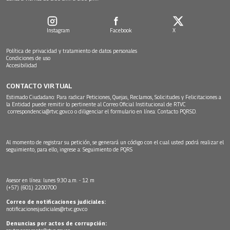
Instagram
Facebook
X
Política de privacidad y tratamiento de datos personales
Condiciones de uso
Accesibilidad
CONTACTO VIRTUAL
Estimado Ciudadano: Para radicar Peticiones, Quejas, Reclamos, Solicitudes y Felicitaciones a
la Entidad puede remitir lo pertinente al Correo Oficial Institucional de RTVC
correspondencia@rtvc.gov.co
o diligenciar el formulario en línea:
Contacto PQRSD.
Al momento de registrar su petición, se generará un código con el cual usted podrá realizar el
seguimiento, para ello, ingrese a:
Seguimiento de PQRS
Asesor en línea: lunes 9:30 a.m. - 12 m
(+57) (601) 2200700
Correo de notificaciones judiciales:
notificacionesjudiciales@rtvc.gov.co
Denuncias por actos de corrupción: