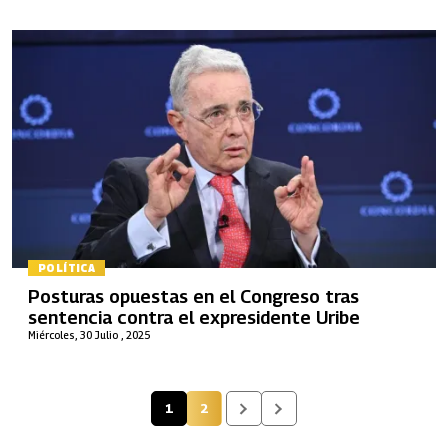
POLÍTICA
Posturas opuestas en el Congreso tras
sentencia contra el expresidente Uribe
Miércoles, 30 Julio , 2025
1
2
Página actual
Página