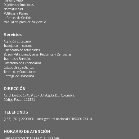
Misión y Visión
Objetivos y funciones
Normatividad
Políticas y Planes
Informes de Gestión
Manual de producción y estilo
Servicios
Atención al usuario
Trabaja con nosotros
Calendario de actividades
Buzón Peticiones, Quejas, Reclamos y Denuncias
Trámites y Servicios
Directorio de Funcionarios
Estado de su solicitud
Términos y Condiciones
Entrega de Obsequios
DIRECCIÓN
Av. El Dorado Cr.45 # 26 - 33 Bogotá D.C. Colombia.
Código Postal: 111321
TELÉFONOS
(+57) (601) 2200700. Línea gratuita nacional: 018000123414
HORARIO DE ATENCIÓN
Lunes a viernes de 8:00 a.m. a 5:00 p.m.