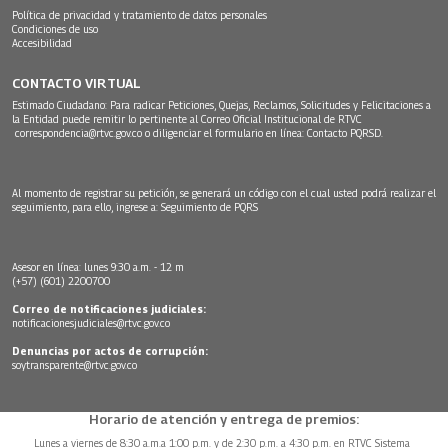
Política de privacidad y tratamiento de datos personales
Condiciones de uso
Accesibilidad
CONTACTO VIRTUAL
Estimado Ciudadano: Para radicar Peticiones, Quejas, Reclamos, Solicitudes y Felicitaciones a
la Entidad puede remitir lo pertinente al Correo Oficial Institucional de RTVC
correspondencia@rtvc.gov.co
o diligenciar el formulario en línea:
Contacto PQRSD.
Al momento de registrar su petición, se generará un código con el cual usted podrá realizar el
seguimiento, para ello, ingrese a:
Seguimiento de PQRS
Asesor en línea: lunes 9:30 a.m. - 12 m
(+57) (601) 2200700
Correo de notificaciones judiciales:
notificacionesjudiciales@rtvc.gov.co
Denuncias por actos de corrupción:
soytransparente@rtvc.gov.co
Horario de atención y entrega de premios:
Lunes a viernes de 8:30 a.m.a 1:00 p.m. y de 2:30 p.m. a 4:30 p.m. en RTVC Sistema