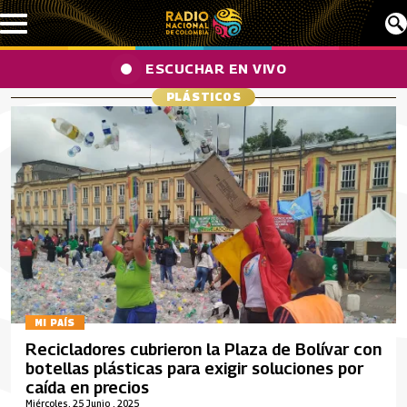
Pasar al contenido principal
ESCUCHAR EN VIVO
PLÁSTICOS
MI PAÍS
Recicladores cubrieron la Plaza de Bolívar con
botellas plásticas para exigir soluciones por
caída en precios
Miércoles, 25 Junio , 2025