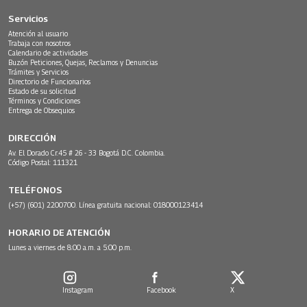
Servicios
Atención al usuario
Trabaja con nosotros
Calendario de actividades
Buzón Peticiones, Quejas, Reclamos y Denuncias
Trámites y Servicios
Directorio de Funcionarios
Estado de su solicitud
Términos y Condiciones
Entrega de Obsequios
DIRECCIÓN
Av. El Dorado Cr.45 # 26 - 33 Bogotá D.C. Colombia.
Código Postal: 111321
TELÉFONOS
(+57) (601) 2200700. Línea gratuita nacional: 018000123414
HORARIO DE ATENCIÓN
Lunes a viernes de 8:00 a.m. a 5:00 p.m.
Instagram
Facebook
X