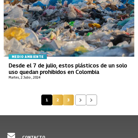
MEDIO AMBIENTE
Desde el 7 de julio, estos plásticos de un solo
uso quedan prohibidos en Colombia
Martes, 2 Julio , 2024
1
2
3
Página actual
Página
Página
CONTACTO