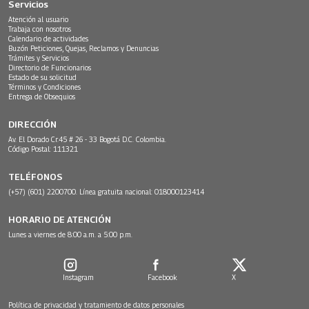
Servicios
Atención al usuario
Trabaja con nosotros
Calendario de actividades
Buzón Peticiones, Quejas, Reclamos y Denuncias
Trámites y Servicios
Directorio de Funcionarios
Estado de su solicitud
Términos y Condiciones
Entrega de Obsequios
DIRECCIÓN
Av. El Dorado Cr.45 # 26 - 33 Bogotá D.C. Colombia.
Código Postal: 111321
TELÉFONOS
(+57) (601) 2200700. Línea gratuita nacional: 018000123414
HORARIO DE ATENCIÓN
Lunes a viernes de 8:00 a.m. a 5:00 p.m.
Instagram
Facebook
X
Política de privacidad y tratamiento de datos personales