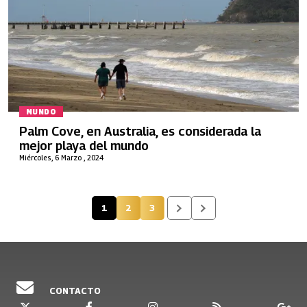
MUNDO
Palm Cove, en Australia, es considerada la
mejor playa del mundo
Miércoles, 6 Marzo , 2024
1
2
3
Página actual
Página
Página
CONTACTO