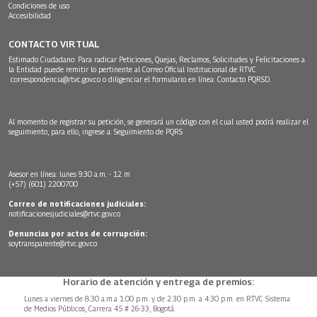
Condiciones de uso
Accesibilidad
CONTACTO VIRTUAL
Estimado Ciudadano: Para radicar Peticiones, Quejas, Reclamos, Solicitudes y Felicitaciones a
la Entidad puede remitir lo pertinente al Correo Oficial Institucional de RTVC
correspondencia@rtvc.gov.co
o diligenciar el formulario en línea:
Contacto PQRSD.
Al momento de registrar su petición, se generará un código con el cual usted podrá realizar el
seguimiento, para ello, ingrese a:
Seguimiento de PQRS
Asesor en línea: lunes 9:30 a.m. - 12 m
(+57) (601) 2200700
Correo de notificaciones judiciales:
notificacionesjudiciales@rtvc.gov.co
Denuncias por actos de corrupción:
soytransparente@rtvc.gov.co
Horario de atención y entrega de premios:
Lunes a viernes de 8:30 a.m.a 1:00 p.m. y de 2:30 p.m. a 4:30 p.m. en RTVC Sistema
de Medios Públicos, Carrera 45 # 26-33, Bogotá.