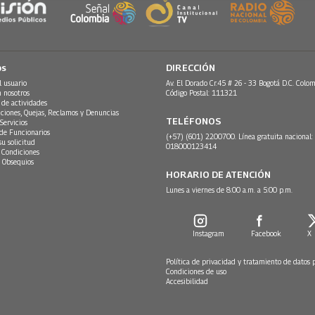
os
DIRECCIÓN
l usuario
Av. El Dorado Cr.45 # 26 - 33 Bogotá D.C. Colom
n nosotros
Código Postal: 111321
 de actividades
ciones, Quejas, Reclamos y Denuncias
TELÉFONOS
Servicios
 de Funcionarios
(+57) (601) 2200700. Línea gratuita nacional:
su solicitud
018000123414
 Condiciones
 Obsequios
HORARIO DE ATENCIÓN
Lunes a viernes de 8:00 a.m. a 5:00 p.m.
Instagram
Facebook
X
Política de privacidad y tratamiento de datos 
Condiciones de uso
Accesibilidad