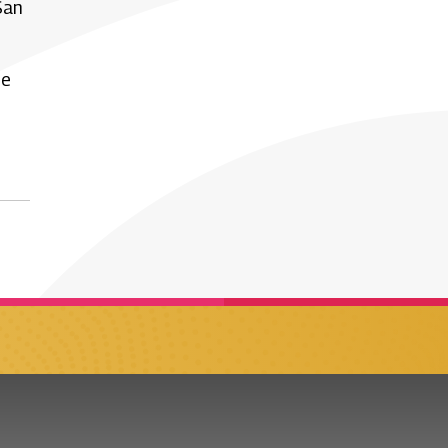
San
de