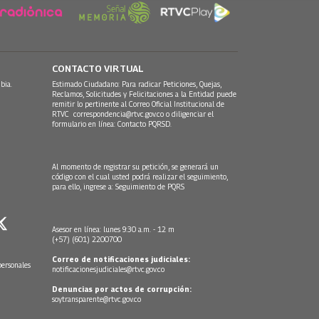
CONTACTO VIRTUAL
bia.
Estimado Ciudadano: Para radicar Peticiones, Quejas,
Reclamos, Solicitudes y Felicitaciones a la Entidad puede
remitir lo pertinente al Correo Oficial Institucional de
RTVC
correspondencia@rtvc.gov.co
o diligenciar el
formulario en línea:
Contacto PQRSD.
Al momento de registrar su petición, se generará un
código con el cual usted podrá realizar el seguimiento,
para ello, ingrese a:
Seguimiento de PQRS
Asesor en línea: lunes 9:30 a.m. - 12 m
(+57) (601) 2200700
Correo de notificaciones judiciales:
personales
notificacionesjudiciales@rtvc.gov.co
Denuncias por actos de corrupción:
soytransparente@rtvc.gov.co