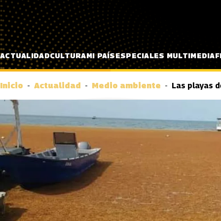
Pasar al contenido principal
ACTUALIDAD
CULTURA
MI PAÍS
ESPECIALES MULTIMEDIA
F
Inicio
Actualidad
Medio ambiente
Las playas d