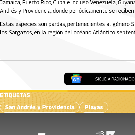
Jamaica, Puerto Rico, Cuba e incluso Venezuela, Guyana
Andrés y Providencia, donde periódicamente se reciben
Estas especies son pardas, pertenecientes al género S
los Sargazos, en la región del océano Atlántico septentr
Artículos Player
SIGUE A RADIONACI
ETIQUETAS
San Andrés y Providencia
Playas