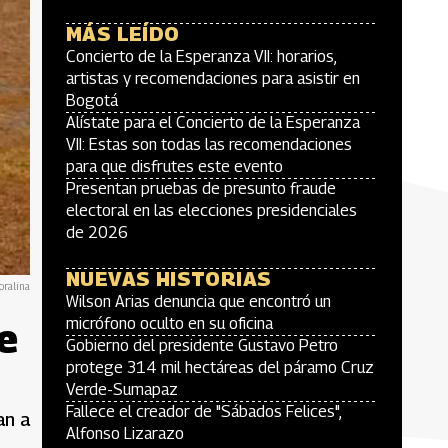
MÁS LEÍDO
Concierto de la Esperanza VII: horarios,
artistas y recomendaciones para asistir en
Bogotá
Alístate para el Concierto de la Esperanza
VII: Estas son todas las recomendaciones
para que disfrutes este evento
Presentan pruebas de presunto fraude
electoral en las elecciones presidenciales
de 2026
NUEVAS HISTORIAS
oralina
Wilson Arias denuncia que encontró un
e
micrófono oculto en su oficina
Gobierno del presidente Gustavo Petro
protege 314 mil hectáreas del páramo Cruz
Verde-Sumapaz
Fallece el creador de "Sábados Felices",
an a
Alfonso Lizarazo