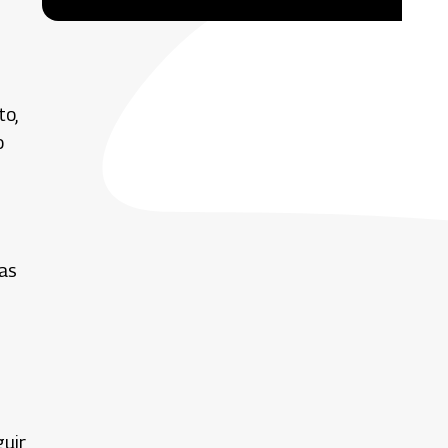
to,
o
gas
guir