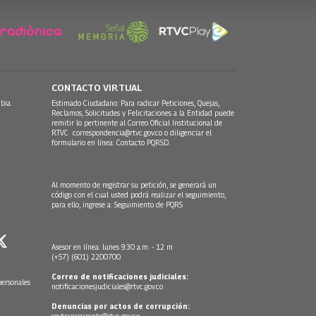
CONTACTO VIRTUAL
bia.
Estimado Ciudadano: Para radicar Peticiones, Quejas,
Reclamos, Solicitudes y Felicitaciones a la Entidad puede
remitir lo pertinente al Correo Oficial Institucional de
RTVC
correspondencia@rtvc.gov.co
o diligenciar el
formulario en línea:
Contacto PQRSD.
Al momento de registrar su petición, se generará un
código con el cual usted podrá realizar el seguimiento,
para ello, ingrese a:
Seguimiento de PQRS
Asesor en línea: lunes 9:30 a.m. - 12 m
(+57) (601) 2200700
Correo de notificaciones judiciales:
personales
notificacionesjudiciales@rtvc.gov.co
Denuncias por actos de corrupción:
soytransparente@rtvc.gov.co