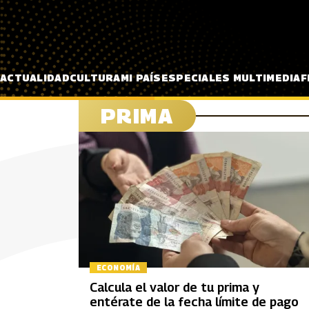
Pasar al contenido principal
ACTUALIDAD
CULTURA
MI PAÍS
ESPECIALES MULTIMEDIA
F
PRIMA
ECONOMÍA
Calcula el valor de tu prima y
entérate de la fecha límite de pago