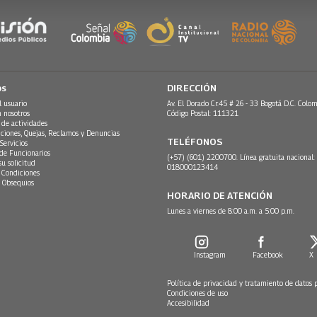
os
DIRECCIÓN
l usuario
Av. El Dorado Cr.45 # 26 - 33 Bogotá D.C. Colom
n nosotros
Código Postal: 111321
 de actividades
ciones, Quejas, Reclamos y Denuncias
TELÉFONOS
Servicios
 de Funcionarios
(+57) (601) 2200700. Línea gratuita nacional:
su solicitud
018000123414
 Condiciones
 Obsequios
HORARIO DE ATENCIÓN
Lunes a viernes de 8:00 a.m. a 5:00 p.m.
Instagram
Facebook
X
Política de privacidad y tratamiento de datos 
Condiciones de uso
Accesibilidad