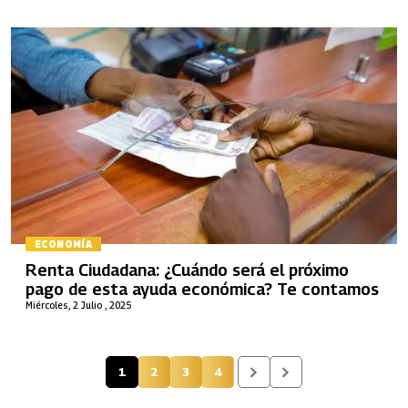
ECONOMÍA
Renta Ciudadana: ¿Cuándo será el próximo
pago de esta ayuda económica? Te contamos
Miércoles, 2 Julio , 2025
1
2
3
4
Página actual
Página
Página
Página