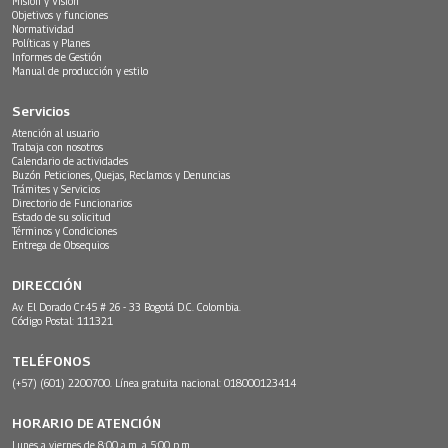
Misión y Visión
Objetivos y funciones
Normatividad
Políticas y Planes
Informes de Gestión
Manual de producción y estilo
Servicios
Atención al usuario
Trabaja con nosotros
Calendario de actividades
Buzón Peticiones, Quejas, Reclamos y Denuncias
Trámites y Servicios
Directorio de Funcionarios
Estado de su solicitud
Términos y Condiciones
Entrega de Obsequios
DIRECCIÓN
Av. El Dorado Cr.45 # 26 - 33 Bogotá D.C. Colombia.
Código Postal: 111321
TELÉFONOS
(+57) (601) 2200700. Línea gratuita nacional: 018000123414
HORARIO DE ATENCIÓN
Lunes a viernes de 8:00 a.m. a 5:00 p.m.