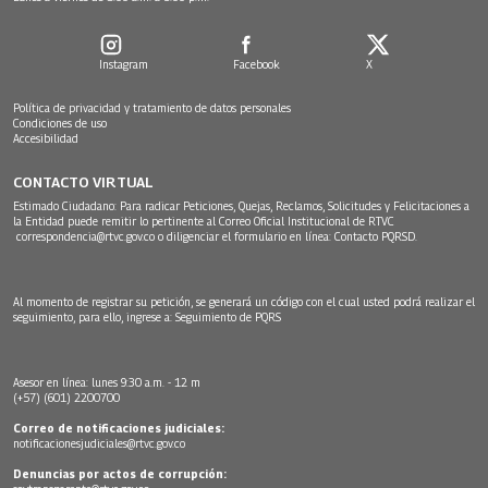
Instagram
Facebook
X
Política de privacidad y tratamiento de datos personales
Condiciones de uso
Accesibilidad
CONTACTO VIRTUAL
Estimado Ciudadano: Para radicar Peticiones, Quejas, Reclamos, Solicitudes y Felicitaciones a
la Entidad puede remitir lo pertinente al Correo Oficial Institucional de RTVC
correspondencia@rtvc.gov.co
o diligenciar el formulario en línea:
Contacto PQRSD.
Al momento de registrar su petición, se generará un código con el cual usted podrá realizar el
seguimiento, para ello, ingrese a:
Seguimiento de PQRS
Asesor en línea: lunes 9:30 a.m. - 12 m
(+57) (601) 2200700
Correo de notificaciones judiciales:
notificacionesjudiciales@rtvc.gov.co
Denuncias por actos de corrupción: