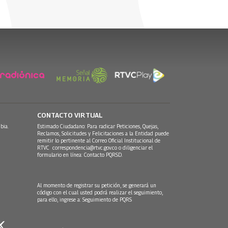
CONTACTO VIRTUAL
bia.
Estimado Ciudadano: Para radicar Peticiones, Quejas,
Reclamos, Solicitudes y Felicitaciones a la Entidad puede
remitir lo pertinente al Correo Oficial Institucional de
RTVC
correspondencia@rtvc.gov.co
o diligenciar el
formulario en línea:
Contacto PQRSD.
Al momento de registrar su petición, se generará un
código con el cual usted podrá realizar el seguimiento,
para ello, ingrese a:
Seguimiento de PQRS