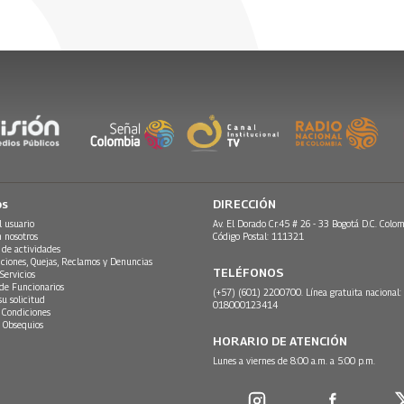
os
DIRECCIÓN
l usuario
Av. El Dorado Cr.45 # 26 - 33 Bogotá D.C. Colom
n nosotros
Código Postal: 111321
 de actividades
ciones, Quejas, Reclamos y Denuncias
TELÉFONOS
Servicios
 de Funcionarios
(+57) (601) 2200700. Línea gratuita nacional:
su solicitud
018000123414
 Condiciones
 Obsequios
HORARIO DE ATENCIÓN
Lunes a viernes de 8:00 a.m. a 5:00 p.m.