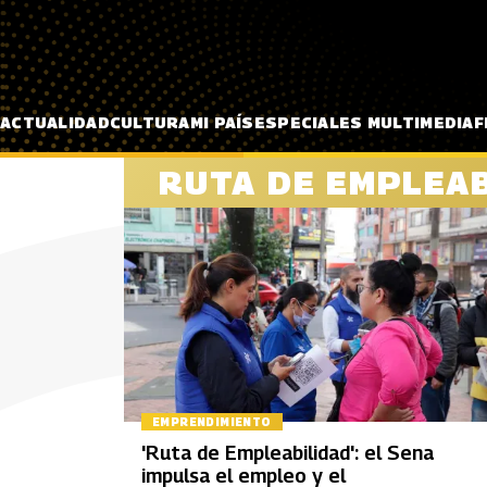
Pasar al contenido principal
ACTUALIDAD
CULTURA
MI PAÍS
ESPECIALES MULTIMEDIA
F
RUTA DE EMPLEAB
EMPRENDIMIENTO
'Ruta de Empleabilidad': el Sena
impulsa el empleo y el