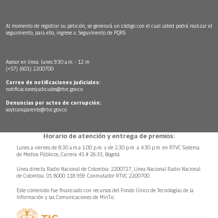
Al momento de registrar su petición, se generará un código con el cual usted podrá realizar el
seguimiento, para ello, ingrese a:
Seguimiento de PQRS
Asesor en línea: lunes 9:30 a.m. - 12 m
(+57) (601) 2200700
Correo de notificaciones judiciales:
notificacionesjudiciales@rtvc.gov.co
Denuncias por actos de corrupción:
soytransparente@rtvc.gov.co
Horario de atención y entrega de premios:
Lunes a viernes de 8:30 a.m.a 1:00 p.m. y de 2:30 p.m. a 4:30 p.m. en RTVC Sistema
de Medios Públicos, Carrera 45 # 26-33, Bogotá.
Línea directa Radio Nacional de Colombia: 2200727, Línea Nacional Radio Nacional
de Colombia: 01 8000 118 959. Conmutador RTVC 2200700
Este contenido fue financiado con recursos del Fondo Único de Tecnologías de la
Información y las Comunicaciones de MinTic.