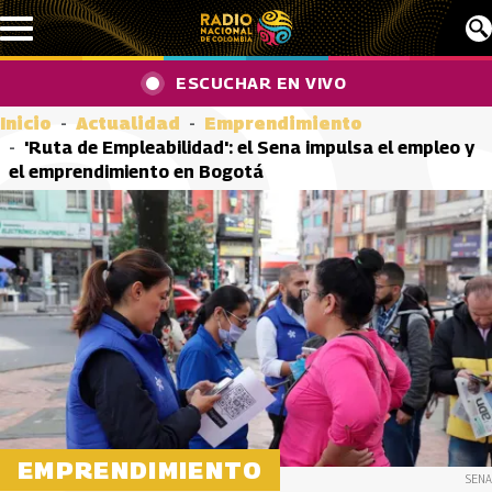
Pasar al contenido principal
ESCUCHAR EN VIVO
Inicio
Actualidad
Emprendimiento
'Ruta de Empleabilidad': el Sena impulsa el empleo y
el emprendimiento en Bogotá
EMPRENDIMIENTO
SENA