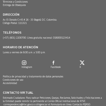
Términos y Condiciones
Entrega de Obsequios
DIRECCIÓN
Av. El Dorado Cr.45 # 26 - 33 Bogotá D.C. Colombia.
Código Postal: 111321
TELÉFONOS
(+57) (601) 2200700. Línea gratuita nacional: 018000123414
HORARIO DE ATENCIÓN
Lunes a viernes de 8:00 a.m. a 5:00 p.m.
Instagram
Facebook
X
Política de privacidad y tratamiento de datos personales
Condiciones de uso
Accesibilidad
CONTACTO VIRTUAL
Estimado Ciudadano: Para radicar Peticiones, Quejas, Reclamos, Solicitudes y Felicitaciones a
la Entidad puede remitir lo pertinente al Correo Oficial Institucional de RTVC
correspondencia@rtvc.gov.co
o diligenciar el formulario en línea:
Contacto PQRSD.