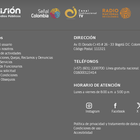
os
DIRECCIÓN
l usuario
Av. El Dorado Cr.45 # 26 - 33 Bogotá D.C. Colom
n nosotros
Código Postal: 111321
 de actividades
ciones, Quejas, Reclamos y Denuncias
TELÉFONOS
Servicios
 de Funcionarios
(+57) (601) 2200700. Línea gratuita nacional:
su solicitud
018000123414
 Condiciones
 Obsequios
HORARIO DE ATENCIÓN
Lunes a viernes de 8:00 a.m. a 5:00 p.m.
Instagram
Facebook
X
Política de privacidad y tratamiento de datos 
Condiciones de uso
Accesibilidad