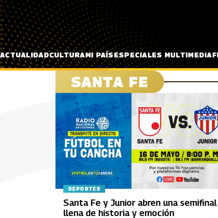
Pasar al contenido principal
ACTUALIDAD
CULTURA
MI PAÍS
ESPECIALES MULTIMEDIA
F
SANTA FE
DEPORTES
Santa Fe y Junior abren una semifinal
llena de historia y emoción