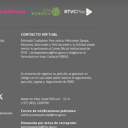
CONTACTO VIRTUAL
bia.
Estimado Ciudadano: Para radicar Peticiones, Quejas,
Reclamos, Solicitudes y Felicitaciones a la Entidad puede
remitir lo pertinente al Correo Oficial Institucional de
RTVC
correspondencia@rtvc.gov.co
o diligenciar el
formulario en línea:
Contacto PQRSD.
Al momento de registrar su petición, se generará un
código con el cual usted podrá realizar el seguimiento,
para ello, ingrese a:
Seguimiento de PQRS
Asesor en línea: lunes 9:30 a.m. - 12 m
(+57) (601) 2200700
Correo de notificaciones judiciales:
personales
notificacionesjudiciales@rtvc.gov.co
Denuncias por actos de corrupción:
soytransparente@rtvc.gov.co