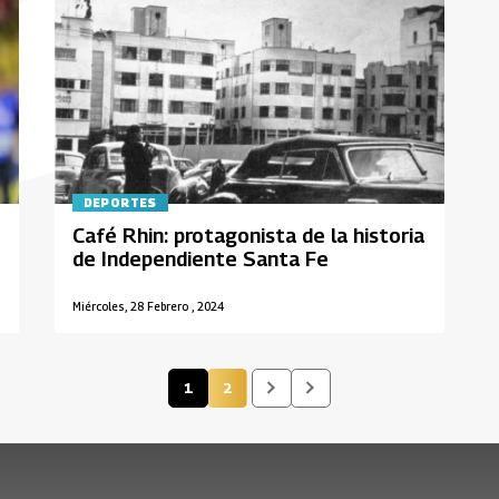
DEPORTES
Café Rhin: protagonista de la historia
de Independiente Santa Fe
Miércoles, 28 Febrero , 2024
1
2
Página actual
Página