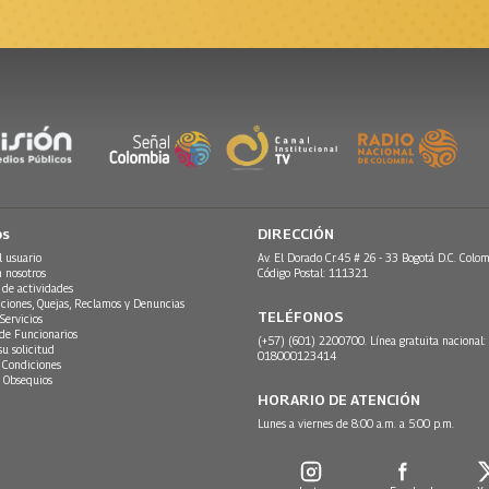
os
DIRECCIÓN
l usuario
Av. El Dorado Cr.45 # 26 - 33 Bogotá D.C. Colom
n nosotros
Código Postal: 111321
 de actividades
ciones, Quejas, Reclamos y Denuncias
TELÉFONOS
Servicios
 de Funcionarios
(+57) (601) 2200700. Línea gratuita nacional:
su solicitud
018000123414
 Condiciones
 Obsequios
HORARIO DE ATENCIÓN
Lunes a viernes de 8:00 a.m. a 5:00 p.m.