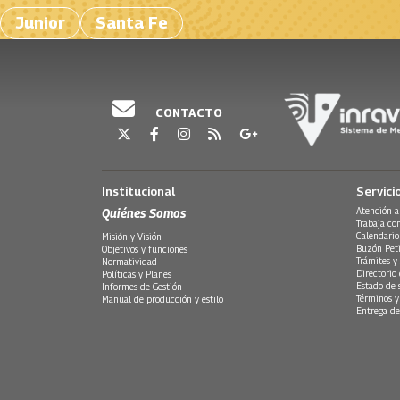
Junior
Santa Fe
CONTACTO
Institucional
Servici
Quiénes Somos
Atención a
Trabaja co
Calendario
Misión y Visión
Buzón Peti
Objetivos y funciones
Trámites y 
Normatividad
Directorio
Políticas y Planes
Estado de 
Informes de Gestión
Términos y
Manual de producción y estilo
Entrega de