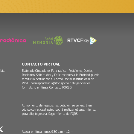
CONTACTO VIRTUAL
bia.
Estimado Ciudadano: Para radicar Peticiones, Quejas,
Reclamos, Solicitudes y Felicitaciones a la Entidad puede
remitir lo pertinente al Correo Oficial Institucional de
RTVC
correspondencia@rtvc.gov.co
o diligenciar el
formulario en línea:
Contacto PQRSD.
Al momento de registrar su petición, se generará un
código con el cual usted podrá realizar el seguimiento,
para ello, ingrese a:
Seguimiento de PQRS
Asesor en línea: lunes 9:30 a.m. - 12 m