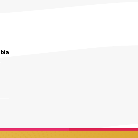
mbia
l