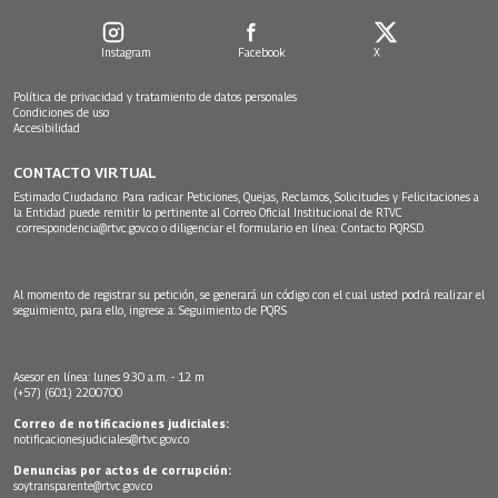
Instagram
Facebook
X
Política de privacidad y tratamiento de datos personales
Condiciones de uso
Accesibilidad
CONTACTO VIRTUAL
Estimado Ciudadano: Para radicar Peticiones, Quejas, Reclamos, Solicitudes y Felicitaciones a
la Entidad puede remitir lo pertinente al Correo Oficial Institucional de RTVC
correspondencia@rtvc.gov.co
o diligenciar el formulario en línea:
Contacto PQRSD.
Al momento de registrar su petición, se generará un código con el cual usted podrá realizar el
seguimiento, para ello, ingrese a:
Seguimiento de PQRS
Asesor en línea: lunes 9:30 a.m. - 12 m
(+57) (601) 2200700
Correo de notificaciones judiciales:
notificacionesjudiciales@rtvc.gov.co
Denuncias por actos de corrupción:
soytransparente@rtvc.gov.co