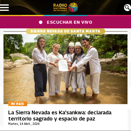
Pasar al contenido principal
ESCUCHAR EN VIVO
SIERRA NEVADA DE SANTA MARTA
MI PAÍS
La Sierra Nevada es Ka’sankwa: declarada
territorio sagrado y espacio de paz
Martes, 14 Abril , 2026