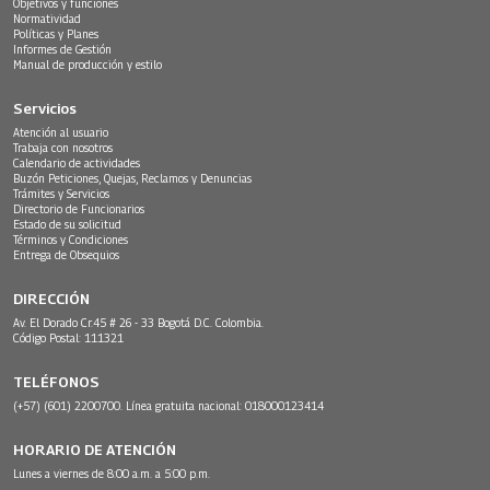
Objetivos y funciones
Normatividad
Políticas y Planes
Informes de Gestión
Manual de producción y estilo
Servicios
Atención al usuario
Trabaja con nosotros
Calendario de actividades
Buzón Peticiones, Quejas, Reclamos y Denuncias
Trámites y Servicios
Directorio de Funcionarios
Estado de su solicitud
Términos y Condiciones
Entrega de Obsequios
DIRECCIÓN
Av. El Dorado Cr.45 # 26 - 33 Bogotá D.C. Colombia.
Código Postal: 111321
TELÉFONOS
(+57) (601) 2200700. Línea gratuita nacional: 018000123414
HORARIO DE ATENCIÓN
Lunes a viernes de 8:00 a.m. a 5:00 p.m.