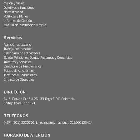
Misión y Visión
Objetivos y funciones
Normatividad
Políticas y Planes
Informes de Gestión
Manual de producción y estilo
Servicios
Atención al usuario
Trabaja con nosotros
Calendario de actividades
Buzón Peticiones, Quejas, Reclamos y Denuncias
Trámites y Servicios
Directorio de Funcionarios
Estado de su solicitud
Términos y Condiciones
Entrega de Obsequios
DIRECCIÓN
Av. El Dorado Cr.45 # 26 - 33 Bogotá D.C. Colombia.
Código Postal: 111321
TELÉFONOS
(+57) (601) 2200700. Línea gratuita nacional: 018000123414
HORARIO DE ATENCIÓN