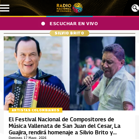
Pasar al contenido principal
ESCUCHAR EN VIVO
SILVIO BRITO
ARTISTAS COLOMBIANOS
El Festival Nacional de Compositores de
Música Vallenata de San Juan del Cesar, La
Guajira, rendirá homenaje a Silvio Brito y
Alfredo Gutiérrez
Domingo, 17 Mayo , 2026