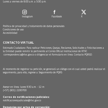
Lunes a viernes de 8:00 a.m. a 5:00 p.m.
Instagram
Facebook
X
Política de privacidad y tratamiento de datos personales
Condiciones de uso
Accesibilidad
CONTACTO VIRTUAL
Estimado Ciudadano: Para radicar Peticiones, Quejas, Reclamos, Solicitudes y Felicitaciones a
la Entidad puede remitir lo pertinente al Correo Oficial Institucional de RTVC
correspondencia@rtvc.gov.co
o diligenciar el formulario en línea:
Contacto PQRSD.
Al momento de registrar su petición, se generará un código con el cual usted podrá realizar el
seguimiento, para ello, ingrese a:
Seguimiento de PQRS
Asesor en línea: lunes 9:30 a.m. - 12 m
(+57) (601) 2200700
Correo de notificaciones judiciales:
notificacionesjudiciales@rtvc.gov.co
Denuncias por actos de corrupción: