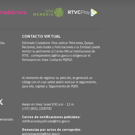
CONTACTO VIRTUAL
bia.
Estimado Ciudadano: Para radicar Peticiones, Quejas,
Reclamos, Solicitudes y Felicitaciones a la Entidad puede
remitir lo pertinente al Correo Oficial Institucional de
RTVC
correspondencia@rtvc.gov.co
o diligenciar el
formulario en línea:
Contacto PQRSD.
Al momento de registrar su petición, se generará un
código con el cual usted podrá realizar el seguimiento,
para ello, ingrese a:
Seguimiento de PQRS
Asesor en línea: lunes 9:30 a.m. - 12 m
(+57) (601) 2200700
Correo de notificaciones judiciales:
personales
notificacionesjudiciales@rtvc.gov.co
Denuncias por actos de corrupción:
soytransparente@rtvc.gov.co