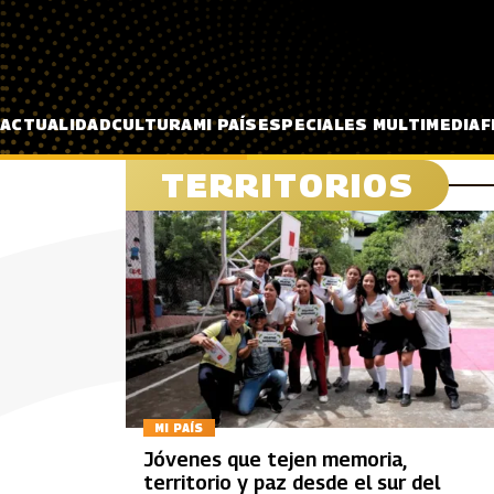
Pasar al contenido principal
ACTUALIDAD
CULTURA
MI PAÍS
ESPECIALES MULTIMEDIA
F
TERRITORIOS
MI PAÍS
Jóvenes que tejen memoria,
territorio y paz desde el sur del