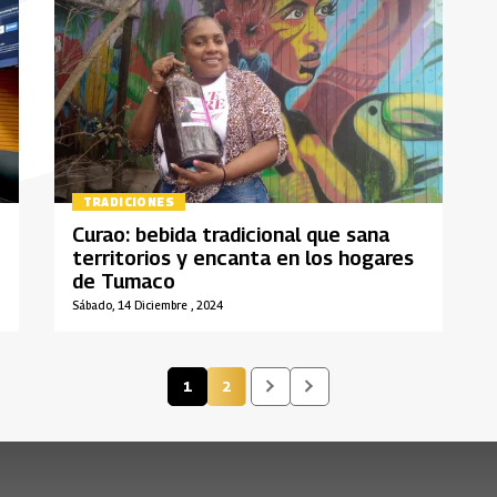
TRADICIONES
Curao: bebida tradicional que sana
territorios y encanta en los hogares
de Tumaco
Sábado, 14 Diciembre , 2024
1
2
Página actual
Página