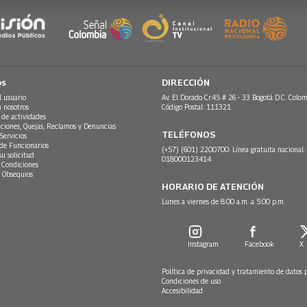
os
DIRECCIÓN
l usuario
Av. El Dorado Cr.45 # 26 - 33 Bogotá D.C. Colom
n nosotros
Código Postal: 111321
 de actividades
ciones, Quejas, Reclamos y Denuncias
TELÉFONOS
Servicios
 de Funcionarios
(+57) (601) 2200700. Línea gratuita nacional:
su solicitud
018000123414
 Condiciones
 Obsequios
HORARIO DE ATENCIÓN
Lunes a viernes de 8:00 a.m. a 5:00 p.m.
Instagram
Facebook
X
Política de privacidad y tratamiento de datos 
Condiciones de uso
Accesibilidad