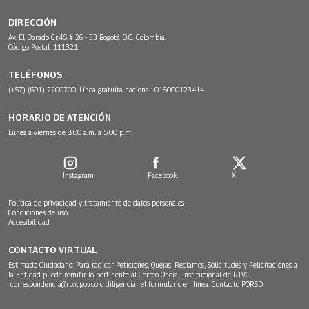
DIRECCIÓN
Av. El Dorado Cr.45 # 26 - 33 Bogotá D.C. Colombia.
Código Postal: 111321
TELÉFONOS
(+57) (601) 2200700. Línea gratuita nacional: 018000123414
HORARIO DE ATENCIÓN
Lunes a viernes de 8:00 a.m. a 5:00 p.m.
Instagram
Facebook
X
Política de privacidad y tratamiento de datos personales
Condiciones de uso
Accesibilidad
CONTACTO VIRTUAL
Estimado Ciudadano: Para radicar Peticiones, Quejas, Reclamos, Solicitudes y Felicitaciones a
la Entidad puede remitir lo pertinente al Correo Oficial Institucional de RTVC
correspondencia@rtvc.gov.co
o diligenciar el formulario en línea:
Contacto PQRSD.