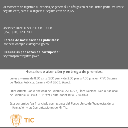
Al momento de registrar su petición, se generará un código con el cual usted podrá realizar el
seguimiento, para ello, ingrese a:
Seguimiento de PQRS
Asesor en línea: lunes 9:30 a.m. - 12 m
(+57) (601) 2200700
Correo de notificaciones judiciales:
notificacionesjudiciales@rtvc.gov.co
Denuncias por actos de corrupción:
soytransparente@rtvc.gov.co
Horario de atención y entrega de premios:
Lunes a viernes de 8:30 a.m.a 1:00 p.m. y de 2:30 p.m. a 4:30 p.m. en RTVC Sistema
de Medios Públicos, Carrera 45 # 26-33, Bogotá.
Línea directa Radio Nacional de Colombia: 2200727, Línea Nacional Radio Nacional
de Colombia: 01 8000 118 959. Conmutador RTVC 2200700
Este contenido fue financiado con recursos del Fondo Único de Tecnologías de la
Información y las Comunicaciones de MinTic.