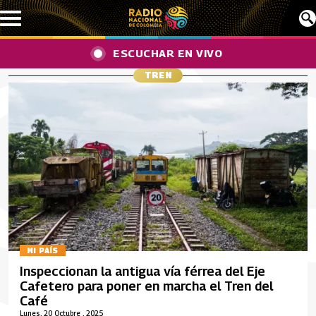
Pasar al contenido principal
ESCUCHAR EN VIVO
TREN
MI PAÍS
Inspeccionan la antigua vía férrea del Eje
Cafetero para poner en marcha el Tren del
Café
Lunes, 20 Octubre , 2025