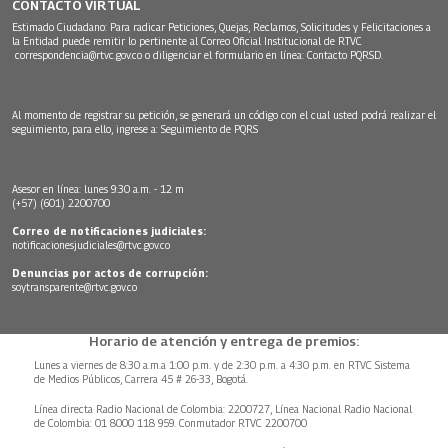
CONTACTO VIRTUAL
Estimado Ciudadano: Para radicar Peticiones, Quejas, Reclamos, Solicitudes y Felicitaciones a
la Entidad puede remitir lo pertinente al Correo Oficial Institucional de RTVC
correspondencia@rtvc.gov.co
o diligenciar el formulario en línea:
Contacto PQRSD.
Al momento de registrar su petición, se generará un código con el cual usted podrá realizar el
seguimiento, para ello, ingrese a:
Seguimiento de PQRS
Asesor en línea: lunes 9:30 a.m. - 12 m
(+57) (601) 2200700
Correo de notificaciones judiciales:
notificacionesjudiciales@rtvc.gov.co
Denuncias por actos de corrupción:
soytransparente@rtvc.gov.co
Horario de atención y entrega de premios:
Lunes a viernes de 8:30 a.m.a 1:00 p.m. y de 2:30 p.m. a 4:30 p.m. en RTVC Sistema
de Medios Públicos, Carrera 45 # 26-33, Bogotá.
Línea directa Radio Nacional de Colombia: 2200727, Línea Nacional Radio Nacional
de Colombia: 01 8000 118 959. Conmutador RTVC 2200700