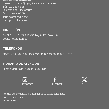
Buzón Peticiones, Quejas, Reclamos y Denuncias
Trámites y Servicios
Directorio de Funcionarios
Estado de su solicitud
Términos y Condiciones
Entrega de Obsequios
DIRECCIÓN
Av. El Dorado Cr.45 # 26 - 33 Bogotá D.C. Colombia.
Código Postal: 111321
TELÉFONOS
(+57) (601) 2200700. Línea gratuita nacional: 018000123414
HORARIO DE ATENCIÓN
Lunes a viernes de 8:00 a.m. a 5:00 p.m.
Instagram
Facebook
X
Política de privacidad y tratamiento de datos personales
Condiciones de uso
Accesibilidad