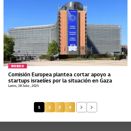
MUNDO
Comisión Europea plantea cortar apoyo a
startups israelíes por la situación en Gaza
Lunes, 28 Julio , 2025
1
2
3
4
Página actual
Página
Página
Página