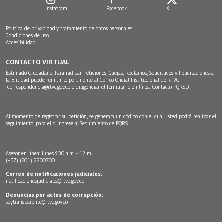
Instagram
Facebook
X
Política de privacidad y tratamiento de datos personales
Condiciones de uso
Accesibilidad
CONTACTO VIRTUAL
Estimado Ciudadano: Para radicar Peticiones, Quejas, Reclamos, Solicitudes y Felicitaciones a
la Entidad puede remitir lo pertinente al Correo Oficial Institucional de RTVC
correspondencia@rtvc.gov.co
o diligenciar el formulario en línea:
Contacto PQRSD.
Al momento de registrar su petición, se generará un código con el cual usted podrá realizar el
seguimiento, para ello, ingrese a:
Seguimiento de PQRS
Asesor en línea: lunes 9:30 a.m. - 12 m
(+57) (601) 2200700
Correo de notificaciones judiciales:
notificacionesjudiciales@rtvc.gov.co
Denuncias por actos de corrupción:
soytransparente@rtvc.gov.co