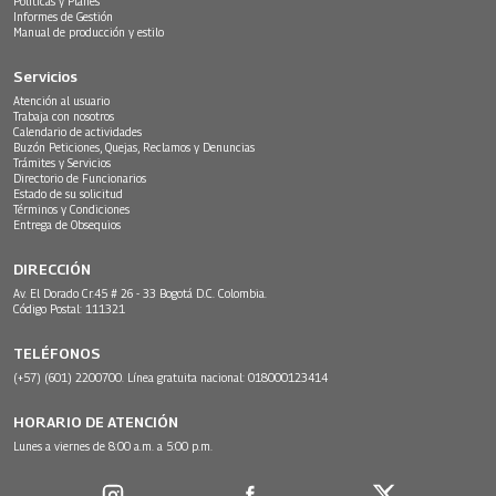
Políticas y Planes
Informes de Gestión
Manual de producción y estilo
Servicios
Atención al usuario
Trabaja con nosotros
Calendario de actividades
Buzón Peticiones, Quejas, Reclamos y Denuncias
Trámites y Servicios
Directorio de Funcionarios
Estado de su solicitud
Términos y Condiciones
Entrega de Obsequios
DIRECCIÓN
Av. El Dorado Cr.45 # 26 - 33 Bogotá D.C. Colombia.
Código Postal: 111321
TELÉFONOS
(+57) (601) 2200700. Línea gratuita nacional: 018000123414
HORARIO DE ATENCIÓN
Lunes a viernes de 8:00 a.m. a 5:00 p.m.