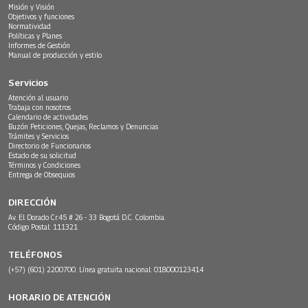
Misión y Visión
Objetivos y funciones
Normatividad
Políticas y Planes
Informes de Gestión
Manual de producción y estilo
Servicios
Atención al usuario
Trabaja con nosotros
Calendario de actividades
Buzón Peticiones, Quejas, Reclamos y Denuncias
Trámites y Servicios
Directorio de Funcionarios
Estado de su solicitud
Términos y Condiciones
Entrega de Obsequios
DIRECCIÓN
Av. El Dorado Cr.45 # 26 - 33 Bogotá D.C. Colombia.
Código Postal: 111321
TELÉFONOS
(+57) (601) 2200700. Línea gratuita nacional: 018000123414
HORARIO DE ATENCIÓN