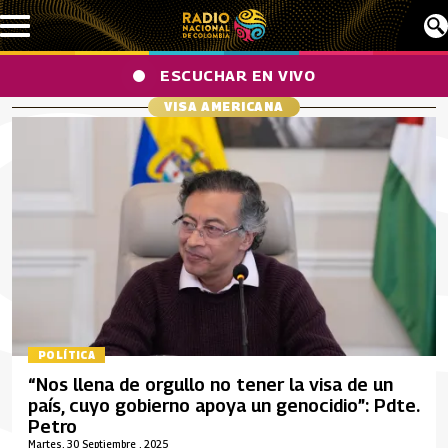
Pasar al contenido principal
ESCUCHAR EN VIVO
VISA AMERICANA
POLÍTICA
“Nos llena de orgullo no tener la visa de un
país, cuyo gobierno apoya un genocidio”: Pdte.
Petro
Martes, 30 Septiembre , 2025