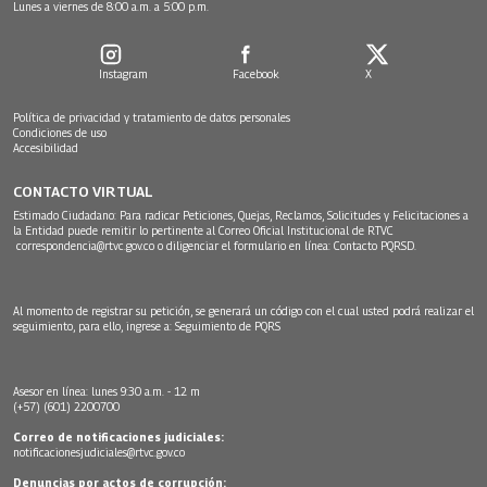
Lunes a viernes de 8:00 a.m. a 5:00 p.m.
Instagram
Facebook
X
Política de privacidad y tratamiento de datos personales
Condiciones de uso
Accesibilidad
CONTACTO VIRTUAL
Estimado Ciudadano: Para radicar Peticiones, Quejas, Reclamos, Solicitudes y Felicitaciones a
la Entidad puede remitir lo pertinente al Correo Oficial Institucional de RTVC
correspondencia@rtvc.gov.co
o diligenciar el formulario en línea:
Contacto PQRSD.
Al momento de registrar su petición, se generará un código con el cual usted podrá realizar el
seguimiento, para ello, ingrese a:
Seguimiento de PQRS
Asesor en línea: lunes 9:30 a.m. - 12 m
(+57) (601) 2200700
Correo de notificaciones judiciales:
notificacionesjudiciales@rtvc.gov.co
Denuncias por actos de corrupción: