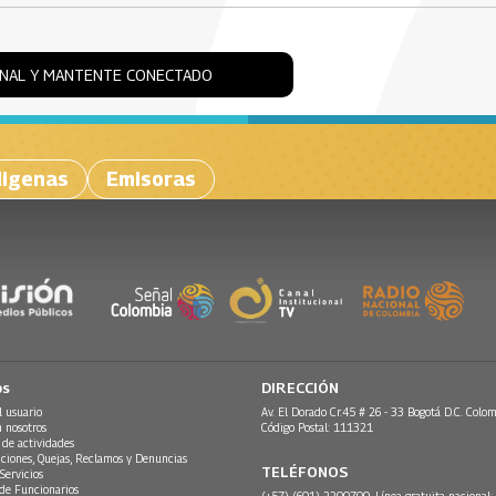
ONAL Y MANTENTE CONECTADO
digenas
Emisoras
os
DIRECCIÓN
l usuario
Av. El Dorado Cr.45 # 26 - 33 Bogotá D.C. Colom
n nosotros
Código Postal: 111321
 de actividades
ciones, Quejas, Reclamos y Denuncias
TELÉFONOS
Servicios
 de Funcionarios