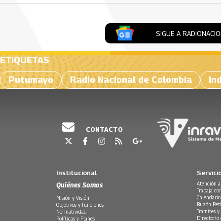
SIGUE A RADIONACI
ETIQUETAS
Putumayo
Radio Nacional de Colombia
In
CONTACTO
Institucional
Servici
Quiénes Somos
Atención a
Trabaja co
Calendario
Misión y Visión
Buzón Peti
Objetivos y funciones
Trámites y 
Normatividad
Directorio
Políticas y Planes