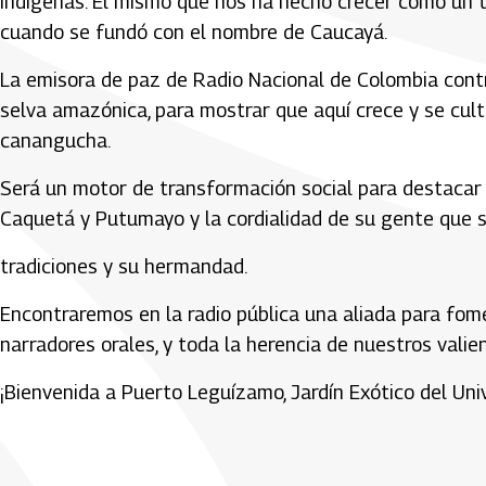
indígenas. El mismo que nos ha hecho crecer como un te
cuando se fundó con el nombre de Caucayá.
La emisora de paz de Radio Nacional de Colombia contr
selva amazónica, para mostrar que aquí crece y se culti
canangucha.
Será un motor de transformación social para destacar l
Caquetá y Putumayo y la cordialidad de su gente que 
tradiciones y su hermandad.
Encontraremos en la radio pública una aliada para fome
narradores orales, y toda la herencia de nuestros vali
¡Bienvenida a Puerto Leguízamo, Jardín Exótico del Uni
Artículos Player