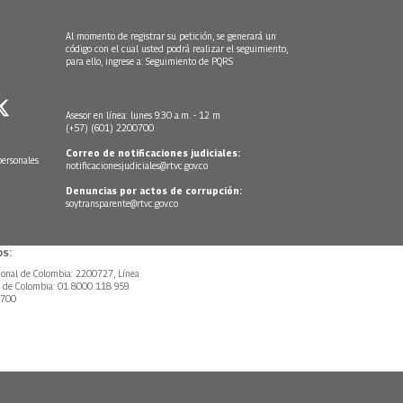
Al momento de registrar su petición, se generará un
código con el cual usted podrá realizar el seguimiento,
para ello, ingrese a:
Seguimiento de PQRS
Asesor en línea: lunes 9:30 a.m. - 12 m
(+57) (601) 2200700
Correo de notificaciones judiciales:
personales
notificacionesjudiciales@rtvc.gov.co
Denuncias por actos de corrupción:
soytransparente@rtvc.gov.co
s:
ional de Colombia: 2200727, Línea
l de Colombia: 01 8000 118 959.
0700