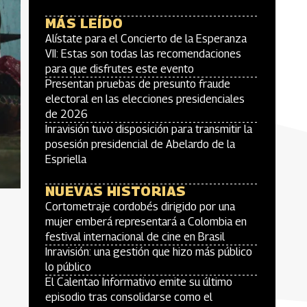
MÁS LEÍDO
Alístate para el Concierto de la Esperanza
VII: Estas son todas las recomendaciones
para que disfrutes este evento
Presentan pruebas de presunto fraude
electoral en las elecciones presidenciales
de 2026
Inravisión tuvo disposición para transmitir la
posesión presidencial de Abelardo de la
Espriella
NUEVAS HISTORIAS
Cortometraje cordobés dirigido por una
mujer emberá representará a Colombia en
festival internacional de cine en Brasil
Inravisión: una gestión que hizo más público
lo público
El Calentao Informativo emite su último
episodio tras consolidarse como el