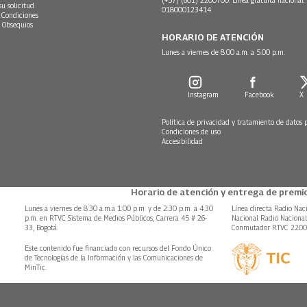
(+57) (601) 2200700. Línea gratuita nacional:
su solicitud
018000123414
 Condiciones
 Obsequios
HORARIO DE ATENCIÓN
Lunes a viernes de 8:00 a.m. a 5:00 p.m.
Instagram
Facebook
X
Política de privacidad y tratamiento de datos 
Condiciones de uso
Accesibilidad
Horario de atención y entrega de premio
Lunes a viernes de 8:30 a.m.a 1:00 p.m. y de 2:30 p.m. a 4:30
Línea directa Radio Nac
p.m. en RTVC Sistema de Medios Públicos, Carrera 45 # 26-
Nacional Radio Naciona
33, Bogotá.
Conmutador RTVC 220
Este contenido fue financiado con recursos del Fondo Único
de Tecnologías de la Información y las Comunicaciones de
MinTic.