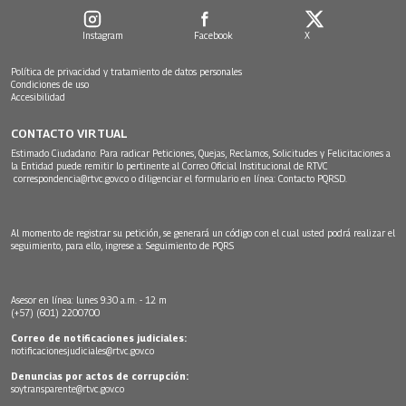
Instagram
Facebook
X
Política de privacidad y tratamiento de datos personales
Condiciones de uso
Accesibilidad
CONTACTO VIRTUAL
Estimado Ciudadano: Para radicar Peticiones, Quejas, Reclamos, Solicitudes y Felicitaciones a
la Entidad puede remitir lo pertinente al Correo Oficial Institucional de RTVC
correspondencia@rtvc.gov.co
o diligenciar el formulario en línea:
Contacto PQRSD.
Al momento de registrar su petición, se generará un código con el cual usted podrá realizar el
seguimiento, para ello, ingrese a:
Seguimiento de PQRS
Asesor en línea: lunes 9:30 a.m. - 12 m
(+57) (601) 2200700
Correo de notificaciones judiciales:
notificacionesjudiciales@rtvc.gov.co
Denuncias por actos de corrupción:
soytransparente@rtvc.gov.co