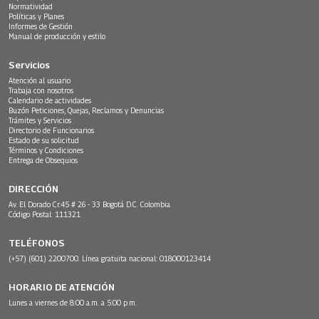
Normatividad
Políticas y Planes
Informes de Gestión
Manual de producción y estilo
Servicios
Atención al usuario
Trabaja con nosotros
Calendario de actividades
Buzón Peticiones, Quejas, Reclamos y Denuncias
Trámites y Servicios
Directorio de Funcionarios
Estado de su solicitud
Términos y Condiciones
Entrega de Obsequios
DIRECCIÓN
Av. El Dorado Cr.45 # 26 - 33 Bogotá D.C. Colombia.
Código Postal: 111321
TELÉFONOS
(+57) (601) 2200700. Línea gratuita nacional: 018000123414
HORARIO DE ATENCIÓN
Lunes a viernes de 8:00 a.m. a 5:00 p.m.