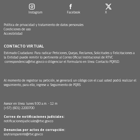
Instagram
Facebook
X
Política de privacidad y tratamiento de datos personales
Condiciones de uso
Accesibilidad
CONTACTO VIRTUAL
Estimado Ciudadano: Para radicar Peticiones, Quejas, Reclamos, Solicitudes y Felicitaciones a
la Entidad puede remitir lo pertinente al Correo Oficial Institucional de RTVC
correspondencia@rtvc.gov.co
o diligenciar el formulario en línea:
Contacto PQRSD.
Al momento de registrar su petición, se generará un código con el cual usted podrá realizar el
seguimiento, para ello, ingrese a:
Seguimiento de PQRS
Asesor en línea: lunes 9:30 a.m. - 12 m
(+57) (601) 2200700
Correo de notificaciones judiciales:
notificacionesjudiciales@rtvc.gov.co
Denuncias por actos de corrupción:
soytransparente@rtvc.gov.co