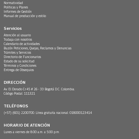
Normatividad
Políticas y Planes
Informes de Gestión
Manual de producción y estilo
Servicios
Atención al usuario
Trabaja con nosotros
Calendario de actividades
Buzón Peticiones, Quejas, Reclamos y Denuncias
Trámites y Servicios
Directorio de Funcionarios
Estado de su solicitud
Términos y Condiciones
Entrega de Obsequios
DIRECCIÓN
Av. El Dorado Cr.45 # 26 - 33 Bogotá D.C. Colombia.
Código Postal: 111321
TELÉFONOS
(+57) (601) 2200700. Línea gratuita nacional: 018000123414
HORARIO DE ATENCIÓN
Lunes a viernes de 8:00 a.m. a 5:00 p.m.