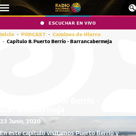
Pasar al contenido principal
ESCUCHAR EN VIVO
Inicio
PODCAST
Caminos de Hierro
Capítulo 8. Puerto Berrío - Barrancabermeja
Capítulo 8. Puerto Berrío -
Barrancabermeja
23 Junio, 2020
En este capítulo visitamos Puerto Berrío y