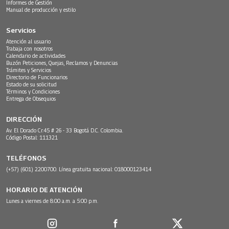
Informes de Gestión
Manual de producción y estilo
Servicios
Atención al usuario
Trabaja con nosotros
Calendario de actividades
Buzón Peticiones, Quejas, Reclamos y Denuncias
Trámites y Servicios
Directorio de Funcionarios
Estado de su solicitud
Términos y Condiciones
Entrega de Obsequios
DIRECCIÓN
Av. El Dorado Cr.45 # 26 - 33 Bogotá D.C. Colombia.
Código Postal: 111321
TELÉFONOS
(+57) (601) 2200700. Línea gratuita nacional: 018000123414
HORARIO DE ATENCIÓN
Lunes a viernes de 8:00 a.m. a 5:00 p.m.