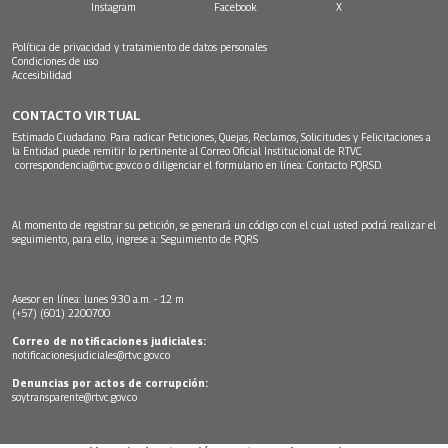
Instagram
Facebook
X
Política de privacidad y tratamiento de datos personales
Condiciones de uso
Accesibilidad
CONTACTO VIRTUAL
Estimado Ciudadano: Para radicar Peticiones, Quejas, Reclamos, Solicitudes y Felicitaciones a
la Entidad puede remitir lo pertinente al Correo Oficial Institucional de RTVC
correspondencia@rtvc.gov.co
o diligenciar el formulario en línea:
Contacto PQRSD.
Al momento de registrar su petición, se generará un código con el cual usted podrá realizar el
seguimiento, para ello, ingrese a:
Seguimiento de PQRS
Asesor en línea: lunes 9:30 a.m. - 12 m
(+57) (601) 2200700
Correo de notificaciones judiciales:
notificacionesjudiciales@rtvc.gov.co
Denuncias por actos de corrupción:
soytransparente@rtvc.gov.co