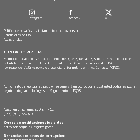
Instagram
Facebook
X
Política de privacidad y tratamiento de datos personales
Condiciones de uso
Accesibilidad
CONTACTO VIRTUAL
Estimado Ciudadano: Para radicar Peticiones, Quejas, Reclamos, Solicitudes y Felicitaciones a
la Entidad puede remitir lo pertinente al Correo Oficial Institucional de RTVC
correspondencia@rtvc.gov.co
o diligenciar el formulario en línea:
Contacto PQRSD.
Al momento de registrar su petición, se generará un código con el cual usted podrá realizar el
seguimiento, para ello, ingrese a:
Seguimiento de PQRS
Asesor en línea: lunes 9:30 a.m. - 12 m
(+57) (601) 2200700
Correo de notificaciones judiciales:
notificacionesjudiciales@rtvc.gov.co
Denuncias por actos de corrupción:
soytransparente@rtvc.gov.co