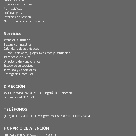
Objetivos y funciones
Normatividad
Políticas y Planes
Informes de Gestión
Manual de producción y estilo
Servicios
Atención al usuario
Trabaja con nosotros
Calendario de actividades
Buzón Peticiones, Quejas, Reclamos y Denuncias
Trámites y Servicios
Directorio de Funcionarios
Estado de su solicitud
Términos y Condiciones
Entrega de Obsequios
DIRECCIÓN
Av. El Dorado Cr.45 # 26 - 33 Bogotá D.C. Colombia.
Código Postal: 111321
TELÉFONOS
(+57) (601) 2200700. Línea gratuita nacional: 018000123414
HORARIO DE ATENCIÓN
Lunes a viernes de 8:00 a.m. a 5:00 p.m.