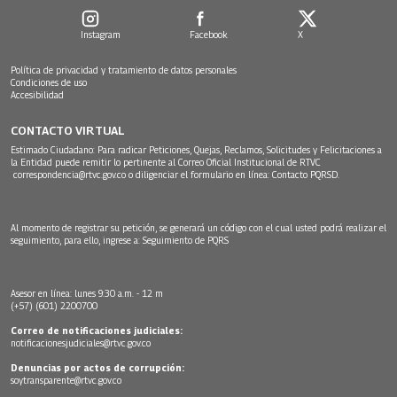
Instagram
Facebook
X
Política de privacidad y tratamiento de datos personales
Condiciones de uso
Accesibilidad
CONTACTO VIRTUAL
Estimado Ciudadano: Para radicar Peticiones, Quejas, Reclamos, Solicitudes y Felicitaciones a
la Entidad puede remitir lo pertinente al Correo Oficial Institucional de RTVC
correspondencia@rtvc.gov.co
o diligenciar el formulario en línea:
Contacto PQRSD.
Al momento de registrar su petición, se generará un código con el cual usted podrá realizar el
seguimiento, para ello, ingrese a:
Seguimiento de PQRS
Asesor en línea: lunes 9:30 a.m. - 12 m
(+57) (601) 2200700
Correo de notificaciones judiciales:
notificacionesjudiciales@rtvc.gov.co
Denuncias por actos de corrupción:
soytransparente@rtvc.gov.co