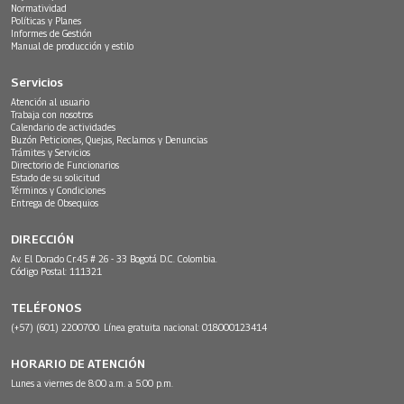
Normatividad
Políticas y Planes
Informes de Gestión
Manual de producción y estilo
Servicios
Atención al usuario
Trabaja con nosotros
Calendario de actividades
Buzón Peticiones, Quejas, Reclamos y Denuncias
Trámites y Servicios
Directorio de Funcionarios
Estado de su solicitud
Términos y Condiciones
Entrega de Obsequios
DIRECCIÓN
Av. El Dorado Cr.45 # 26 - 33 Bogotá D.C. Colombia.
Código Postal: 111321
TELÉFONOS
(+57) (601) 2200700. Línea gratuita nacional: 018000123414
HORARIO DE ATENCIÓN
Lunes a viernes de 8:00 a.m. a 5:00 p.m.