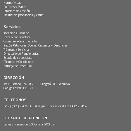
Normatividad
Políticas y Planes
Informes de Gestión
Manual de producción y estilo
Servicios
Atención al usuario
Trabaja con nosotros
Calendario de actividades
Buzón Peticiones, Quejas, Reclamos y Denuncias
Trámites y Servicios
Directorio de Funcionarios
Estado de su solicitud
Términos y Condiciones
Entrega de Obsequios
DIRECCIÓN
Av. El Dorado Cr.45 # 26 - 33 Bogotá D.C. Colombia.
Código Postal: 111321
TELÉFONOS
(+57) (601) 2200700. Línea gratuita nacional: 018000123414
HORARIO DE ATENCIÓN
Lunes a viernes de 8:00 a.m. a 5:00 p.m.