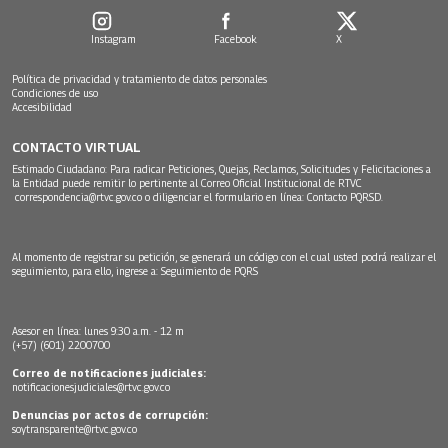
Instagram
Facebook
X
Política de privacidad y tratamiento de datos personales
Condiciones de uso
Accesibilidad
CONTACTO VIRTUAL
Estimado Ciudadano: Para radicar Peticiones, Quejas, Reclamos, Solicitudes y Felicitaciones a
la Entidad puede remitir lo pertinente al Correo Oficial Institucional de RTVC
correspondencia@rtvc.gov.co
o diligenciar el formulario en línea:
Contacto PQRSD.
Al momento de registrar su petición, se generará un código con el cual usted podrá realizar el
seguimiento, para ello, ingrese a:
Seguimiento de PQRS
Asesor en línea: lunes 9:30 a.m. - 12 m
(+57) (601) 2200700
Correo de notificaciones judiciales:
notificacionesjudiciales@rtvc.gov.co
Denuncias por actos de corrupción:
soytransparente@rtvc.gov.co