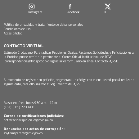
Instagram
Facebook
X
Política de privacidad y tratamiento de datos personales
Condiciones de uso
Accesibilidad
CONTACTO VIRTUAL
Estimado Ciudadano: Para radicar Peticiones, Quejas, Reclamos, Solicitudes y Felicitaciones a
la Entidad puede remitir lo pertinente al Correo Oficial Institucional de RTVC
correspondencia@rtvc.gov.co
o diligenciar el formulario en línea:
Contacto PQRSD.
Al momento de registrar su petición, se generará un código con el cual usted podrá realizar el
seguimiento, para ello, ingrese a:
Seguimiento de PQRS
Asesor en línea: lunes 9:30 a.m. - 12 m
(+57) (601) 2200700
Correo de notificaciones judiciales:
notificacionesjudiciales@rtvc.gov.co
Denuncias por actos de corrupción:
soytransparente@rtvc.gov.co