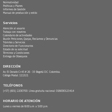
Normatividad
Políticas y Planes
Informes de Gestión
Manual de producción y estilo
Servicios
Atención al usuario
Trabaja con nosotros
Calendario de actividades
Buzón Peticiones, Quejas, Reclamos y Denuncias
Trámites y Servicios
Directorio de Funcionarios
Estado de su solicitud
Términos y Condiciones
Entrega de Obsequios
DIRECCIÓN
Av. El Dorado Cr.45 # 26 - 33 Bogotá D.C. Colombia.
Código Postal: 111321
TELÉFONOS
(+57) (601) 2200700. Línea gratuita nacional: 018000123414
HORARIO DE ATENCIÓN
Lunes a viernes de 8:00 a.m. a 5:00 p.m.